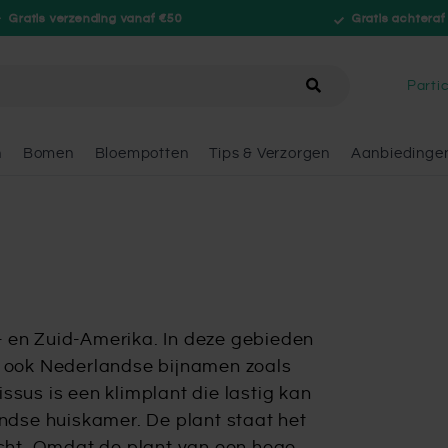
Gratis verzending vanaf €50
Gratis achteraf
hele winkel
Partic
n
Bomen
Bloempotten
Tips & Verzorgen
Aanbiedinge
- en Zuid-Amerika. In deze gebieden
ft ook Nederlandse bijnamen zoals
issus is een klimplant die lastig kan
dse huiskamer. De plant staat het