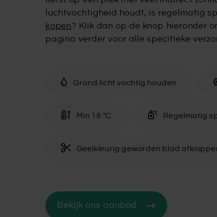
liefst op een plek met veel indirect zon
luchtvochtigheid houdt, is regelmatig sp
kopen
? Klik dan op de knop hieronder 
pagina verder voor alle specifieke verzo
Grond licht vochtig houden
Min 18 °C
Regelmatig s
Geelkleurig geworden blad afknippe
Bekijk ons aanbod