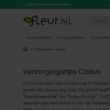
Direct van de beste kwekers
Doorzoek de 
Kamerplanten
Kantoorplanten
Tuinplante
Ga naar de inhoud
Plantengids - Cissus
Verzorgingstips Cissus
De Cissus kent zijn oorsprong in Midden
groeit de Cissus erg snel. De plant hee
“Kamerwijnstok” en “Suikerdruifje”. De C
wennen aan het klimaat van de Nederlan