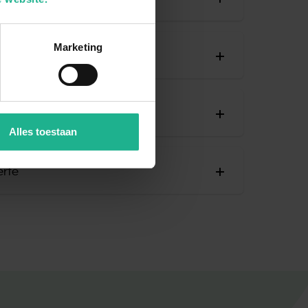
t in de lente beter herstellen. Zorg bij het
e 20% groter is dan de oude pot. Gebruik
en of uitdrogen kunnen verwijderd worden.
 Het is aan te raden om de plant in een wat
 weer uitlopen en bladeren laten groeien.
Marketing
e zetten, omdat de plant met zijn bladeren
sus
r te maken is snoeien een optie. De
 gaan hangen.
n gebruikt worden als stekjes.
e lente en zomer voeding. Gebruik in dit
planten. Lees hierbij goed de
issus
nt een teveel aan voeding kan schadelijk
Alles toestaan
voeding in de winter is absoluut overbodig,
htzuiverende plant.
 alleen maar schaden.
erte
k gevoelig voor ongedierte zoals luis. Hoe
emen in de wirwar van bladeren die de
et ongedierte nog bestreden kan worden.
 biologisch als chemisch bestreden