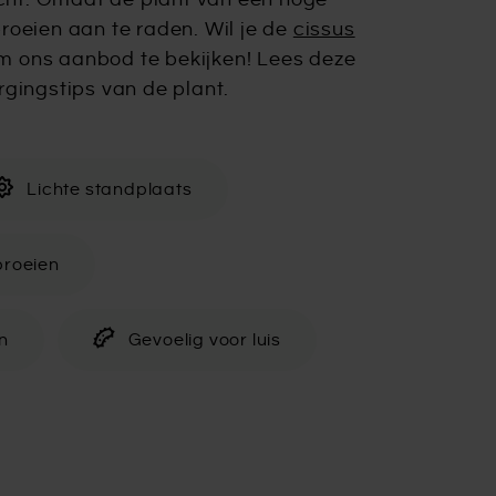
licht. Omdat de plant van een hoge
roeien aan te raden. Wil je de
cissus
om ons aanbod te bekijken! Lees deze
rgingstips van de plant.
Lichte standplaats
proeien
n
Gevoelig voor luis