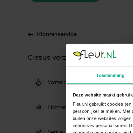
Klantenservice
Cissus verzorging
Toestemming
Water geven aan Cissus
Deze website maakt gebruik
De Cissus is een plant die constant in lich
staan. De grond mag niet uitdrogen. Houdt 
Fleur.nl gebruikt cookies (e
Licht en warmte voor Cissus
dat de wortels niet in een laagje water kom
persoonlijker te maken. Met 
wortelrot veroorzaken. Het is dan ook aan 
buiten onze websites volgen 
De Cissus houdt van veel zonlicht, zonder te
regelmatig kleine hoeveelheden water te g
interesses personaliseren. Do
plek voor het raam op het noorden is dan o
enkele keer een grote plens. Tijdens de wi
Verkleurde bladeren bij Cissus
informatie over cookies vind 