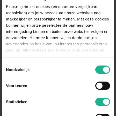
Fleur.nl gebruikt cookies (en daarmee vergelijkbare
5-15 cm
€ 2,85
5-20 cm
€ 4,55
technieken) om jouw bezoek aan onze websites nog
makkelijker en persoonlijker te maken. Met deze cookies
kunnen wij en onze geselecteerde partners jouw
internetgedrag binnen en buiten onze websites volgen en
verzamelen. Hiermee kunnen wij en derde partijen
advertenties op basis van jou interesses personaliseren.
Door op ‘Alle toestaan’ te klikken ga je akkoord met de
plaatsing van de cookies. Meer informatie over cookies
vind je in ons cookie overzicht. Zie ook
Toestemmingsselectie
de
cookieverklaring op onze website.
Noodzakelijk
Pachysandra Green Carpet
Liriope Moneymaker
Voorkeuren
Schaduwkruid
Leliegras
5-15 cm
€ 2,60
5-20 cm
€ 3,95
Statistieken