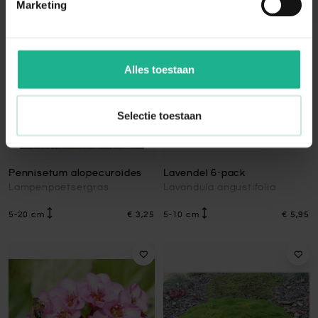
Marketing
-4,00
Alles toestaan
Selectie toestaan
Pennisetum alopecuroides
Lavendel 6-pack
Lampenpoetsergras
Lavandula angustifolia
5-20 cm
€ 3,25
5-10 cm
€ 5,95