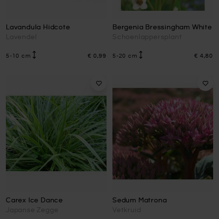
Lavandula Hidcote
Bergenia Bressingham White
Lavendel
Schoenlappersplant
5-10 cm
€ 0,99
5-20 cm
€ 4,80
Carex Ice Dance
Sedum Matrona
Japanse Zegge
Vetkruid