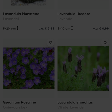
Lavandula Munstead
Lavandula Hidcote
Lavendel
Lavendel
5-20 cm
v.a.
€ 2,85
5-40 cm
v.a.
€ 0,99
Geranium Rozanne
Lavandula stoechas
Ooievaarsbek
Vlinderlavendel