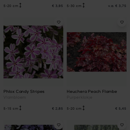
5-20 cm
€ 3,95
5-30 cm
v.a.
€ 3,75
Phlox Candy Stripes
Heuchera Peach Flambe
Vlambloem
Purperklokje
5-15 cm
€ 2,85
5-20 cm
€ 5,45