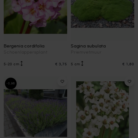
Bergenia cordifolia
Sagina subulata
Schoenlappersplant
Priemvetmuur
5-20 cm
€ 3,75
5 cm
€ 1,80
-0,96