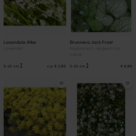
Lavandula Alba
Brunnera Jack Frost
Lavendel
Kaukasisch vergeet-mij-
nietje
5-20 cm
v.a.
€ 2,85
5-20 cm
€ 6,90