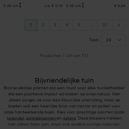
5-20 cm
v.a.
€ 3,10
5-20 cm
€ 3,25
Pagina
U lees momenteel pagina
Pagina
Pagina
Pagina
Pagina
Pagina
Pagin
1
2
3
4
5
...
31
Toon
Producten
1
-
24
van
731
Bijvriendelijke tuin
Bijvriendelijke planten zijn een must voor elke tuinliefhebber
die een positieve impact wil maken op onze natuur. Niet
alleen zorgen ze voor een kleurrijke uitstraling, maar ze
bieden ook een heerlijke bron van nectar en pollen voor
onze hardwerkende bijen. Kies voor prachtige soorten zoals
lavendel
,
zonnebloemen
en
asters
. Deze bloeiers trekken
niet alleen bijen aan, maar ook andere nuttige insecten,