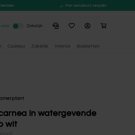
 betalen
Met aandacht verpakt
Winkelwagen
ulier
Zakelijk
n
Cadeau
Zakelijk
Interior
Boeketten
amerplant
carnea in watergevende
 wit
npoot