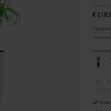
Levertij
€ 219,
Hoogte (i
Potdiam
Kies een 
Onze 