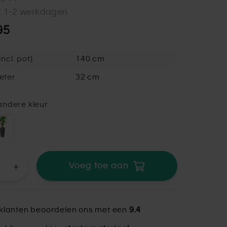
d: 1-2 werkdagen
95
ncl. pot)
140 cm
eter
32 cm
andere kleur
+
Voeg toe aan
klanten beoordelen ons met een
9.4