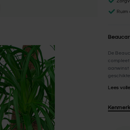
Zorgv
Ruim 
Beaucar
De Beauc
compleet
aanwinst 
geschikte
Lees voll
Kenmer