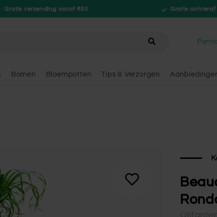
Gratis verzending vanaf €50
Gratis achteraf
hele winkel
Partic
n
Bomen
Bloempotten
Tips & Verzorgen
Aanbiedinge
K
Beau
Rondo
Olifante