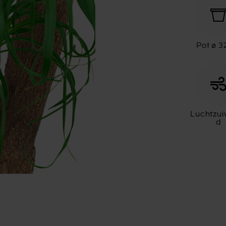
Pot ø 
Luchtzui
d