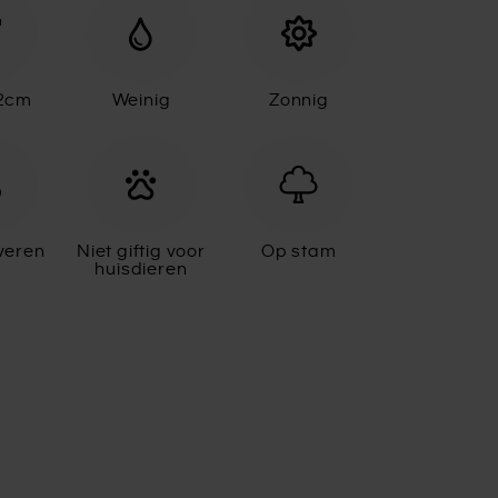
32cm
Weinig
Zonnig
veren
Niet giftig voor
Op stam
huisdieren