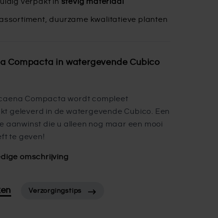
uldig verpakt in
stevig materiaal
assortiment, duurzame kwalitatieve planten
a Compacta in watergevende Cubico
caena Compacta wordt compleet
t geleverd in de watergevende Cubico. Een
e aanwinst die u alleen nog maar een mooi
eft te geven!
edige omschrijving
ken
Verzorgingstips