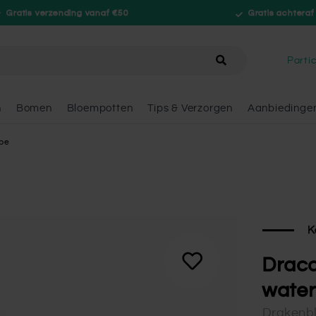
Gratis verzending vanaf €50
Gratis achteraf
hele winkel
Partic
n
Bomen
Bloempotten
Tips & Verzorgen
Aanbiedinge
pe
K
Drac
water
Drakenb