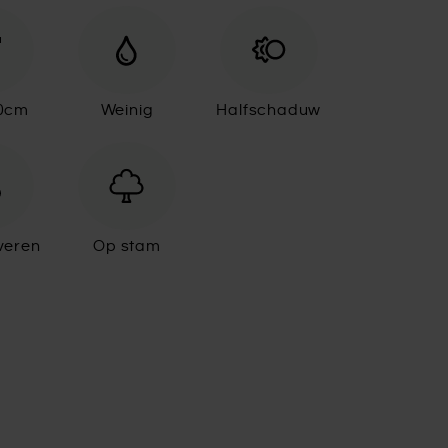
30cm
Weinig
Halfschaduw
veren
Op stam