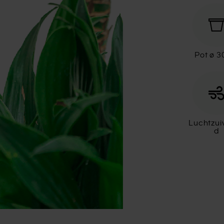
Pot ø 
Luchtzui
d