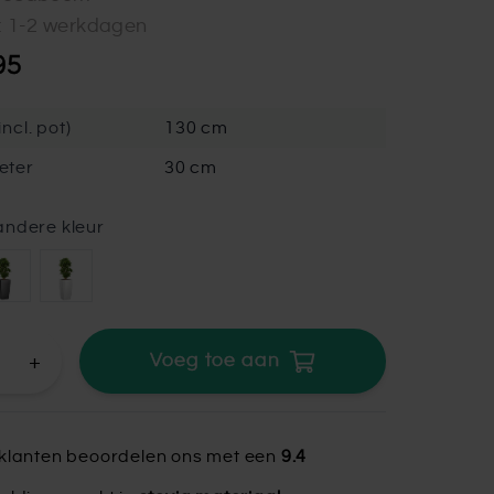
d: 1-2 werkdagen
95
ncl. pot)
130 cm
eter
30 cm
andere kleur
+
Voeg toe aan
klanten beoordelen ons met een
9.4