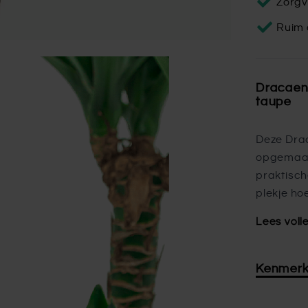
Zorgv
Ruim 
Dracaen
taupe
Deze Dra
opgemaak
praktisch
plekje ho
Lees voll
Kenmer