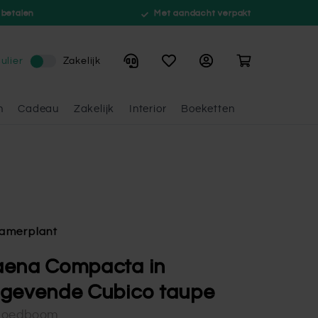
 betalen
Met aandacht verpakt
Winkelwagen
ulier
Zakelijk
n
Cadeau
Zakelijk
Interior
Boeketten
amerplant
aena Compacta in
gevende Cubico taupe
loedboom