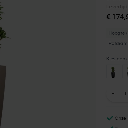
Levertij
€ 174,
Hoogte (i
Potdiam
Kies een 
Onze 