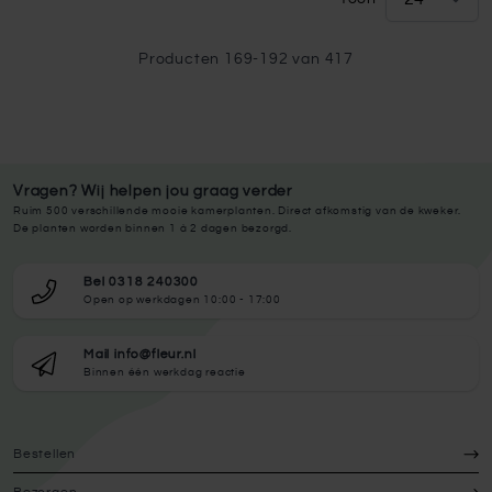
Producten
169
-
192
van
417
Vragen? Wij helpen jou graag verder
Ruim 500 verschillende mooie kamerplanten. Direct afkomstig van de kweker.
De planten worden binnen 1 à 2 dagen bezorgd.
Bel 0318 240300
Open op werkdagen 10:00 - 17:00
Mail info@fleur.nl
Binnen één werkdag reactie
Bestellen