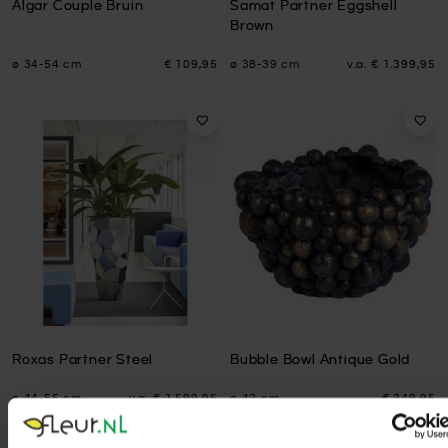
Algar Couple Bruin
Samat Partner Eggshell
Brown
ø 34-54 cm
€ 109,95
ø 38-39 cm
v.a.
€ 1.399,95
Roxas Partner Steel
Bubble Bowl Antique Gold
ø 44-55 cm
v.a.
€ 1.599,95
ø 42 cm
€ 349,95