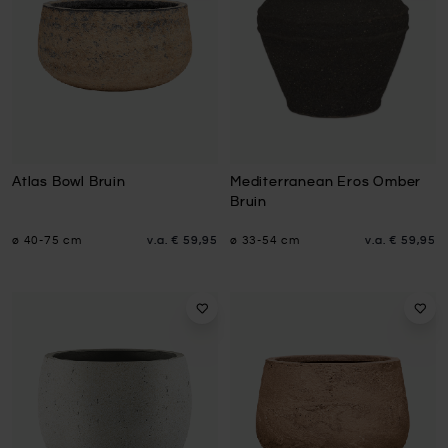
Atlas Bowl Bruin
Mediterranean Eros Omber
Bruin
ø 40-75 cm
v.a.
€ 59,95
ø 33-54 cm
v.a.
€ 59,95