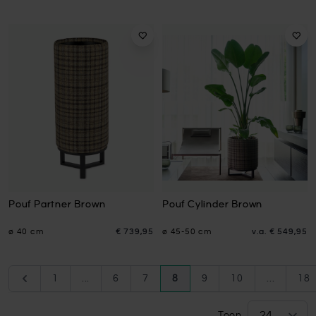
Pouf Partner Brown
Pouf Cylinder Brown
ø 40 cm
€ 739,95
ø 45-50 cm
v.a.
€ 549,95
Pagina
Pagina
Pagina
Pagina
Pagina
U lees momenteel pagina
Pagina
Pagina
Pag
1
...
6
7
8
9
10
...
18
Toon