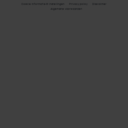
Cookie Informatie & instellingen
Privacy policy
Disclaimer
Algemene voorwaarden