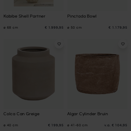
Kabibe Shell Partner
Pinctada Bowl
ø 68 cm
€ 1.999,95
ø 50 cm
€ 1.179,95
Colca Can Greige
Algar Cylinder Bruin
ø 40 cm
€ 199,95
ø 41-60 cm
v.a.
€ 104,95