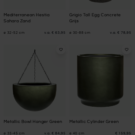
Mediterranean Hestia
Grigio Tall Egg Concrete
Sahara Zand
Grijs
ø 32-52 cm
v.a.
€ 63,95
ø 30-88 cm
v.a.
€ 78,95
Metallic Bowl Hanger Green
Metallic Cylinder Green
ø 33-45 cm
v.a.
€ 84,95
ø 40 cm
€ 159,95