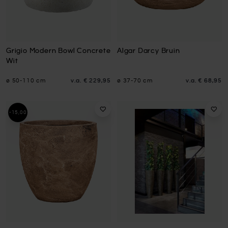
Grigio Modern Bowl Concrete
Algar Darcy Bruin
Wit
ø 50-110 cm
v.a.
€ 229,95
ø 37-70 cm
v.a.
€ 68,95
-15,00