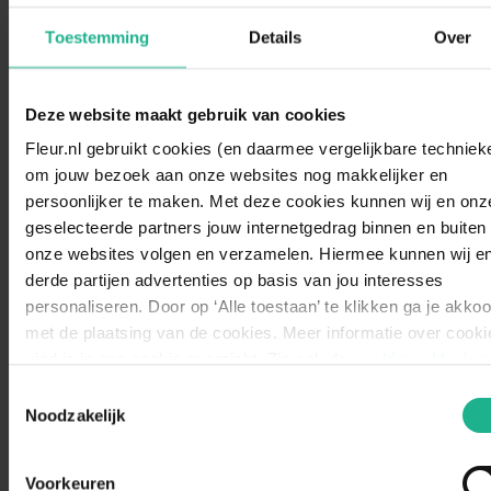
-35,00
Toestemming
Details
Over
Deze website maakt gebruik van cookies
Fleur.nl gebruikt cookies (en daarmee vergelijkbare techniek
om jouw bezoek aan onze websites nog makkelijker en
persoonlijker te maken. Met deze cookies kunnen wij en onz
geselecteerde partners jouw internetgedrag binnen en buiten
onze websites volgen en verzamelen. Hiermee kunnen wij e
Pulong Oval
Metallic Boat Coffee
derde partijen advertenties op basis van jou interesses
personaliseren. Door op ‘Alle toestaan’ te klikken ga je akko
ø 55 cm
€ 949,95
ø 30 cm
€ 149,95
met de plaatsing van de cookies. Meer informatie over cooki
vind je in ons cookie overzicht. Zie ook de
cookieverklaring
onze website.
Toestemmingsselectie
-10,00
Noodzakelijk
Voorkeuren