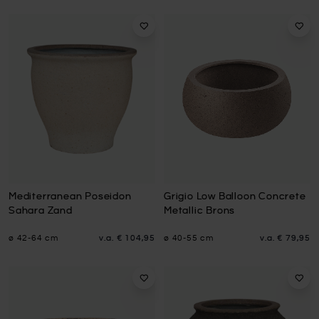
Mediterranean Poseidon
Grigio Low Balloon Concrete
Sahara Zand
Metallic Brons
ø 42-64 cm
v.a.
€ 104,95
ø 40-55 cm
v.a.
€ 79,95