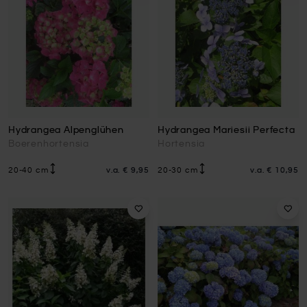
Hydrangea Alpenglühen
Hydrangea Mariesii Perfecta
Boerenhortensia
Hortensia
20-40 cm
v.a.
€ 9,95
20-30 cm
v.a.
€ 10,95