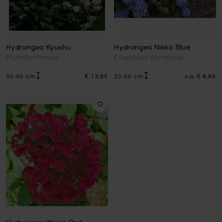
Hydrangea Kyushu
Hydrangea Nikko Blue
Pluimhortensia
Eikenblad hortensia
30-40 cm
€ 13,95
20-50 cm
v.a.
€ 8,95