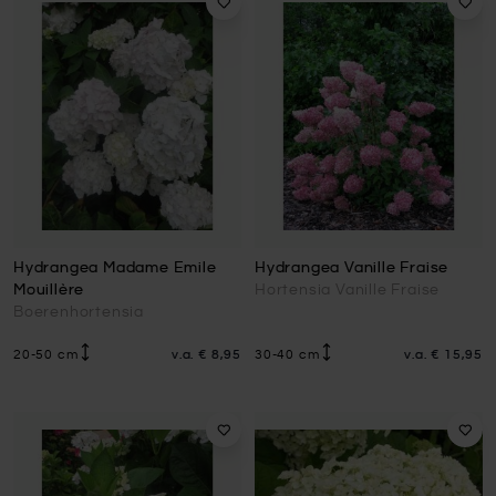
Hydrangea Madame Emile
Hydrangea Vanille Fraise
Mouillère
Hortensia Vanille Fraise
Boerenhortensia
20-50 cm
v.a.
€ 8,95
30-40 cm
v.a.
€ 15,95