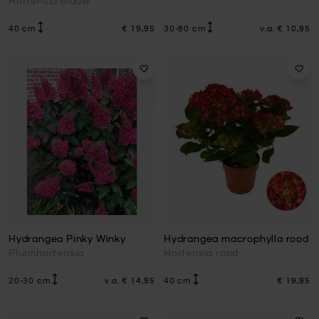
Hortensia blauw
40 cm
€ 19,95
30-80 cm
v.a.
€ 10,95
Hydrangea Pinky Winky
Hydrangea macrophylla rood
Pluimhortensia
Hortensia rood
20-30 cm
v.a.
€ 14,95
40 cm
€ 19,95