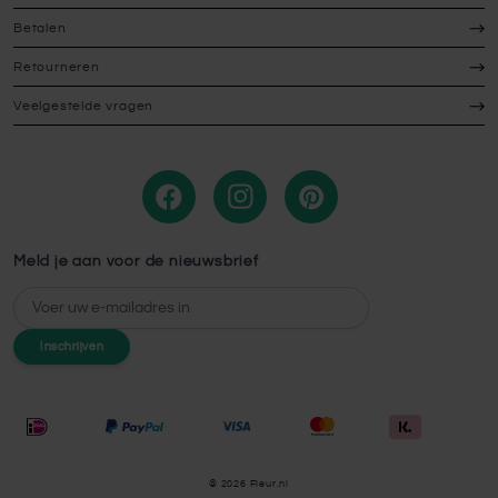
weer uitlopen en mooie, volle planten worden. Kom je er niet
Betalen
uit? Neem gerust
contact
met ons op, dan helpen wij je
graag!
Retourneren
Veelgestelde vragen
Meld je aan voor de nieuwsbrief
E-mailadres
Inschrijven
© 2026 Fleur.nl