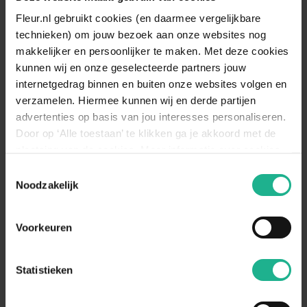
The Bride
Eikenblad hortensia
Fleur.nl gebruikt cookies (en daarmee vergelijkbare
Boerenhortensia
technieken) om jouw bezoek aan onze websites nog
30-40 cm
€ 34,95
30-100 cm
v.a.
€ 11,95
makkelijker en persoonlijker te maken. Met deze cookies
kunnen wij en onze geselecteerde partners jouw
internetgedrag binnen en buiten onze websites volgen en
verzamelen. Hiermee kunnen wij en derde partijen
advertenties op basis van jou interesses personaliseren.
Door op ‘Alle toestaan’ te klikken ga je akkoord met de
plaatsing van de cookies. Meer informatie over cookies
vind je in ons cookie overzicht. Zie ook
Toestemmingsselectie
de
cookieverklaring op onze website.
Noodzakelijk
Voorkeuren
Hydrangea Silver Dollar
Hydrangea macrophylla roze
Pluimhortensia
Hortensia roze
Statistieken
30-40 cm
v.a.
€ 8,95
40 cm
€ 19,95