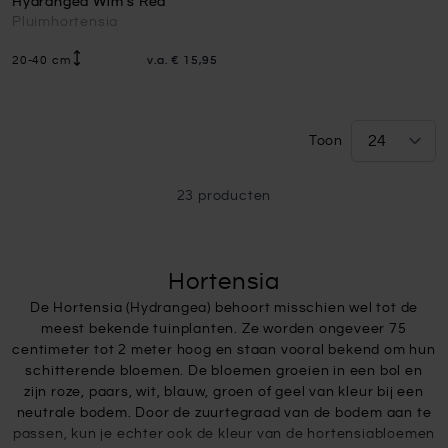
Hydrangea Wim's Red
Pluimhortensia
20-40 cm
v.a.
€ 15,95
Toon
23
producten
Hortensia
De Hortensia (Hydrangea) behoort misschien wel tot de
meest bekende tuinplanten. Ze worden ongeveer 75
centimeter tot 2 meter hoog en staan vooral bekend om hun
schitterende bloemen. De bloemen groeien in een bol en
zijn roze, paars, wit, blauw, groen of geel van kleur bij een
neutrale bodem. Door de zuurtegraad van de bodem aan te
passen, kun je echter ook de kleur van de hortensiabloemen