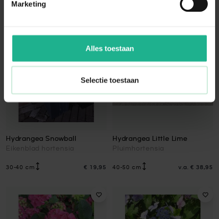
Marketing
Alles toestaan
Selectie toestaan
Hydrangea Snowball
Hydrangea Little Lime
Eikenblad hortensia
Pluimhortensia
30-40 cm
€ 19,95
40-50 cm
v.a.
€ 38,95