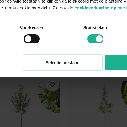
or op ‘Alle toestaan’ te klikken ga je akkoord met de plaatsing 
je in ons cookie overzicht. Zie ook de
cookieverklaring op onze
 Opal - leiboom
Malus Schone van Bosk
Voorkeuren
Statistieken
tam
leiboom hoogstam
enboom
Appelboom Goudreinet
00 cm
€ 114,95
250-300 cm
€
Selectie toestaan