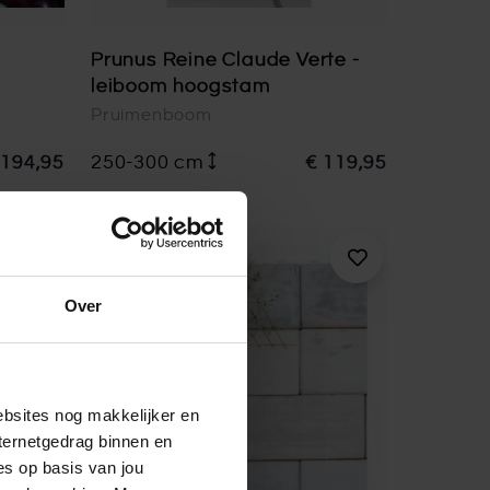
Prunus Reine Claude Verte -
leiboom hoogstam
Pruimenboom
 194,95
250-300 cm
€ 119,95
Over
ebsites nog makkelijker en
ternetgedrag binnen en
es op basis van jou