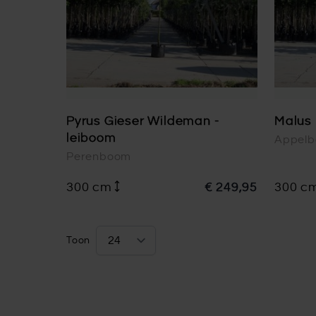
Pyrus Gieser Wildeman -
Malus 
leiboom
Appel
Perenboom
300 cm
€ 249,95
300 c
Toon
per pagina