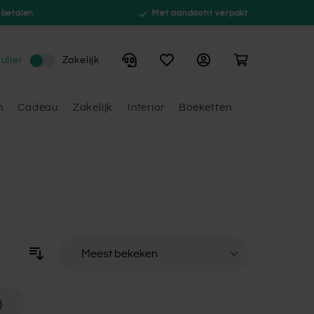
 betalen
Met aandacht verpakt
Winkelwagen
ulier
Zakelijk
n
Cadeau
Zakelijk
Interior
Boeketten
Sorteer op
)