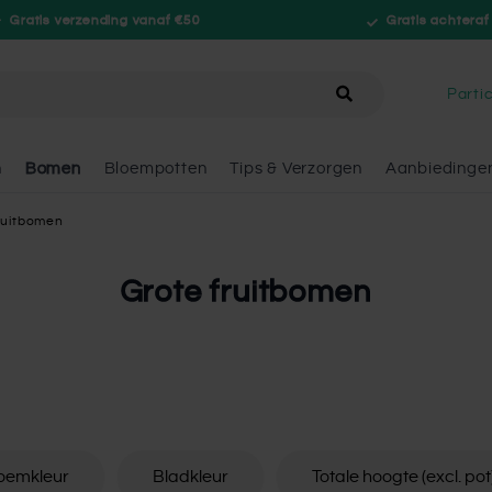
Gratis verzending vanaf €50
Gratis achteraf
hele winkel
Partic
n
Bomen
Bloempotten
Tips & Verzorgen
Aanbiedinge
ruitbomen
Grote fruitbomen
oemkleur
Bladkleur
Totale hoogte (excl. pot