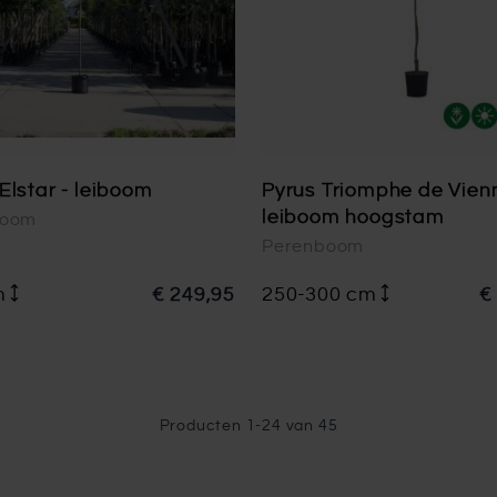
Elstar - leiboom
Pyrus Triomphe de Vien
leiboom hoogstam
boom
Perenboom
m
€ 249,95
250-300 cm
€
Producten
1
-
24
van
45