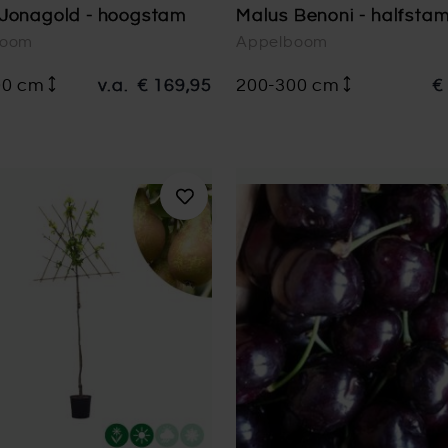
 Jonagold - hoogstam
Malus Benoni - halfsta
boom
Appelboom
00 cm
v.a.
€ 169,95
200-300 cm
€