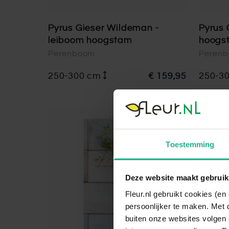
Pyrus Gieser Wildeman -
Pyrus 
leiboom hoogstam
hoogs
Perenboom
Peren
250-300 cm
€ 159,95
250-3
Toestemming
Deze website maakt gebruik
Fleur.nl gebruikt cookies (e
persoonlijker te maken. Met 
buiten onze websites volgen 