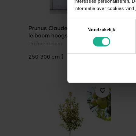
interesses personaliseren. Do
informatie over cookies vind 
Toestemmingsselectie
Prunus Claude D'Althan -
Prunus
Noodzakelijk
leiboom hoogstam
hoogs
Pruimenboom
Pruim
250-300 cm
€ 129,95
250-3