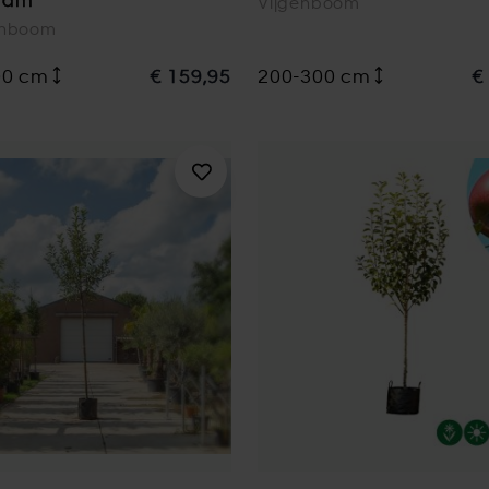
tam
Vijgenboom
enboom
00 cm
€ 159,95
200-300 cm
€