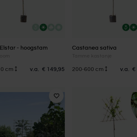
Elstar - hoogstam
Castanea sativa
boom
Tamme kastanje
00 cm
v.a.
€ 149,95
200-600 cm
v.a.
€