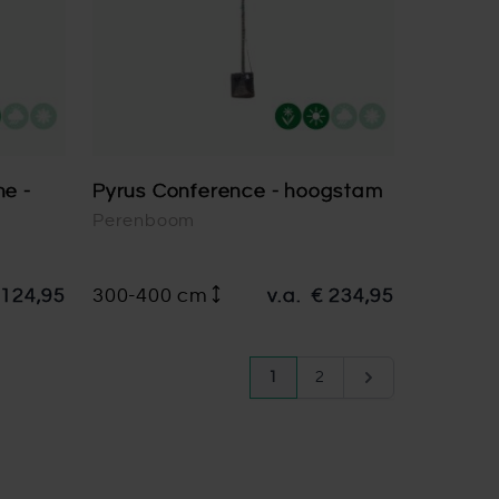
ne -
Pyrus Conference - hoogstam
Perenboom
 124,95
300-400 cm
v.a.
€ 234,95
Pagina
U lees momenteel pagina
Pagina
Pagina
1
2