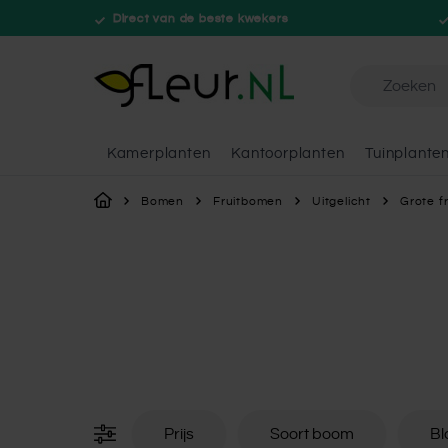
Direct van de beste kwekers
Doorzoek de 
Kamerplanten
Kantoorplanten
Tuinplante
Ga naar de inhoud
Bomen
Fruitbomen
Uitgelicht
Grote f
Prijs
Soort boom
Bl