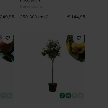
hoogstam
Perenboom
 249,95
250-300 cm
€ 144,95