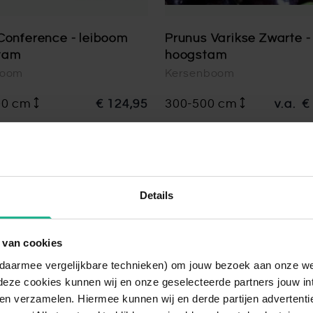
Conference - leiboom
Prunus Varikse Zwarte -
tam
hoogstam
boom
Kersenboom
00 cm
€ 124,95
300-500 cm
v.a.
€
Details
 van cookies
n daarmee vergelijkbare technieken) om jouw bezoek aan onze w
deze cookies kunnen wij en onze geselecteerde partners jouw in
en verzamelen. Hiermee kunnen wij en derde partijen advertenti