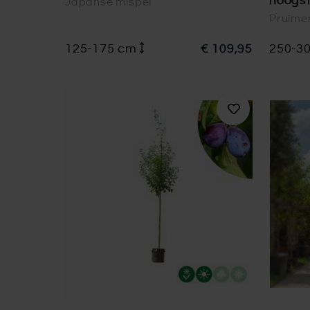
hoogs
Japanse mispel
Pruim
125-175 cm
€ 109,95
250-3