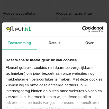
Alocasia cucullata
Alocasia macrorrhiza
Olifantsoor
Olifantsoor
45-75 cm
v.a.
€ 29,95
80-80 cm
v.a.
€ 47,95
Toestemming
Details
Over
Toon
Deze website maakt gebruik van cookies
2
producten
Fleur.nl gebruikt cookies (en daarmee vergelijkbare
technieken) om jouw bezoek aan onze websites nog
makkelijker en persoonlijker te maken. Met deze cookies
Ontdek de vintage look van
kunnen wij en onze geselecteerde partners jouw
olifantsoor: de Alocasia
internetgedrag binnen en buiten onze websites volgen en
Een Alocasia kopen betekent een indrukwekkende
verzamelen. Hiermee kunnen wij en derde partijen
kamerplant in huis halen. De Alocasia wordt ook wel
advertenties op basis van jou interesses personaliseren.
olifantsoor genoemd door de prachtig getekende bladeren.
Door op ‘Alle toestaan’ te klikken ga je akkoord met de