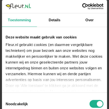
250 cm
€ 2.199,95
170 cm
€ 1.299,95
Toestemming
Details
Over
Deze website maakt gebruik van cookies
Fleur.nl gebruikt cookies (en daarmee vergelijkbare
technieken) om jouw bezoek aan onze websites nog
makkelijker en persoonlijker te maken. Met deze cookies
kunnen wij en onze geselecteerde partners jouw
internetgedrag binnen en buiten onze websites volgen en
verzamelen. Hiermee kunnen wij en derde partijen
Cycas Revoluta
advertenties op basis van jou interesses personaliseren.
Vredespalm / Varenpalm
Door op ‘Alle toestaan’ te klikken ga je akkoord met de
plaatsing van de cookies. Meer informatie over cookies
220 cm
€ 1.799,95
vind je in ons cookie overzicht. Zie ook
Toestemmingsselectie
de
cookieverklaring op onze website.
Noodzakelijk