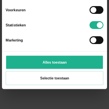
Toon
Voorkeuren
5
producten
Statistieken
Bestel de Cycas bij Fleur.nl
Marketing
Een prachtige plant die zowel iets wegheeft van een palm
als van een varen. Niet voor niets wordt de Cycas ook wel
de Varenpalm genoemd. Verder wordt de plant ook wel
Vredespalm, Smalbladige Sagopalm of Cycaspalm
Alles toestaan
genoemd. De palm kent zijn oorsprong in Zuidoost-Azië. De
robuuste stam en de sierlijke bladeren geven de palm een
luxe uitstraling. Een ware eyecatcher! Fleur.nl heeft de
Selectie toestaan
Cycas in verschillende maten, variërend van
50
tot
325
cm.
Meer tonen +
Onze opmaakservice
Wij van Fleur.nl maken de plant graag op in een door jou
gekozen pot! Zet de plant vast in je winkelwagen en kies een
mooie
plantenpot
uit op de website. We raden aan een