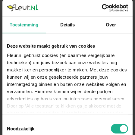
5-20 cm
€ 4,80
5-20 cm
€ 4,80
Toestemming
Details
Over
Deze website maakt gebruik van cookies
Fleur.nl gebruikt cookies (en daarmee vergelijkbare
technieken) om jouw bezoek aan onze websites nog
makkelijker en persoonlijker te maken. Met deze cookies
kunnen wij en onze geselecteerde partners jouw
internetgedrag binnen en buiten onze websites volgen en
verzamelen. Hiermee kunnen wij en derde partijen
Bergenia Purpurea
advertenties op basis van jou interesses personaliseren.
Schoenlappersplant
Door op ‘Alle toestaan’ te klikken ga je akkoord met de
plaatsing van de cookies. Meer informatie over cookies
5-20 cm
€ 3,75
vind je in ons cookie overzicht. Zie ook
Toestemmingsselectie
de
cookieverklaring op onze website.
Noodzakelijk