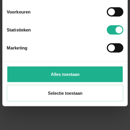
Toon
Voorkeuren
5
producten
Statistieken
Bergenia in je tuin?
Marketing
De Bergenia, of de Schoenlappersplant, heeft grote, groene
bladeren die de bodem bedekken. In het voorjaar bloeien er
kleine bloemetjes aan de plant met kleuren tussen wit en
paars. De Bergenia is een kruidplant en behoudt zijn blad in
Alles toestaan
de winter. De plant houdt van schaduw en is dus ideaal om
kleur te geven aan de donkere, schaduwrijke plekken in je
tuin! Maar ook in de zon kan de Bergenia prima groeien. De
Selectie toestaan
Bergenia cordifolia 'Eroica'
geeft paarse bloemen, terwijl de
Bergenia 'Silberlicht'
wit-roze bloemen geeft.
Meer tonen +
Tuinplanten thuisbezorgd
Kies bij Fleur.nl jouw tuinplanten uit en laat ze gemakkelijk
thuis bezorgen! Afhankelijk van de tijd van het jaar, worden