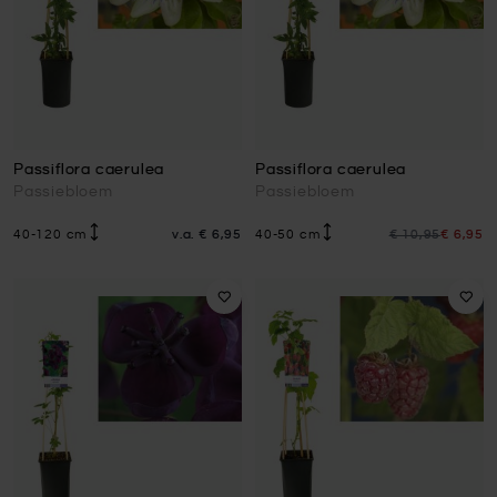
Passiflora caerulea
Passiflora caerulea
Passiebloem
Passiebloem
Speciale
40-120 cm
v.a.
€ 6,95
40-50 cm
€ 10,95
€ 6,95