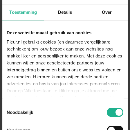
60-80 cm
€ 11,95
60-80 cm
€ 10,95
Toestemming
Details
Over
Deze website maakt gebruik van cookies
Fleur.nl gebruikt cookies (en daarmee vergelijkbare
technieken) om jouw bezoek aan onze websites nog
makkelijker en persoonlijker te maken. Met deze cookies
kunnen wij en onze geselecteerde partners jouw
internetgedrag binnen en buiten onze websites volgen en
verzamelen. Hiermee kunnen wij en derde partijen
advertenties op basis van jou interesses personaliseren.
Door op ‘Alle toestaan’ te klikken ga je akkoord met de
Vitis Frankenthaler
Rubus Thornfree
plaatsing van de cookies. Meer informatie over cookies
Blauwe druif
Doornloze braam
vind je in ons cookie overzicht. Zie ook
Toestemmingsselectie
60-80 cm
€ 11,95
60-80 cm
€ 10,95
de
cookieverklaring op onze website.
Noodzakelijk