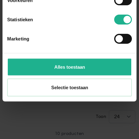
Voorkeuren
Statistieken
Marketing
Alles toestaan
Rubus Meeker
Rubus Glen Ample
Zomerframboos
Zomerframboos
Selectie toestaan
60-80 cm
€ 10,95
60-80 cm
€ 10,95
Toon
10
producten