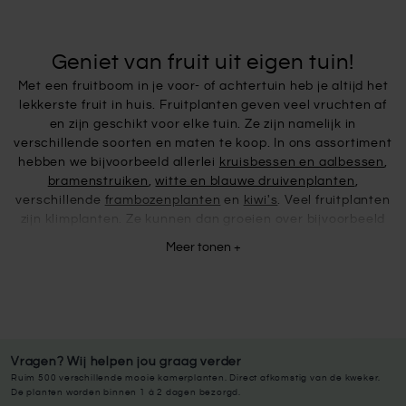
Geniet van fruit uit eigen tuin!
Met een fruitboom in je voor- of achtertuin heb je altijd het
lekkerste fruit in huis. Fruitplanten geven veel vruchten af
en zijn geschikt voor elke tuin. Ze zijn namelijk in
verschillende soorten en maten te koop. In ons assortiment
hebben we bijvoorbeeld allerlei
kruisbessen en aalbessen
,
bramenstruiken
,
witte en blauwe druivenplanten
,
verschillende
frambozenplanten
en
kiwi's
. Veel fruitplanten
zijn klimplanten. Ze kunnen dan groeien over bijvoorbeeld
schuttingen en muren, ideaal om je tuinranden groen te
Meer tonen +
maken!
Fruitplanten thuisbezorgd
Kies bij Fleur.nl jouw fruitplanten uit en laat ze gemakkelijk
thuis bezorgen! Afhankelijk van de tijd van het jaar, worden
de planten binnen 2-7 werkdagen bezorgd. De specifieke
Vragen? Wij helpen jou graag verder
levertijden kan je vinden bij de producten zelf. In de winter
Ruim 500 verschillende mooie kamerplanten. Direct afkomstig van de kweker.
De planten worden binnen 1 à 2 dagen bezorgd.
kan het zijn dat er een kaal plantje bezorgd wordt, omdat de