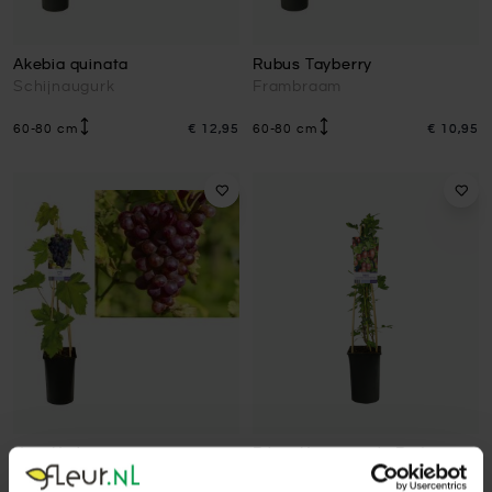
Akebia quinata
Rubus Tayberry
Schijnaugurk
Frambraam
60-80 cm
€ 12,95
60-80 cm
€ 10,95
Vitis Heike
Ribes Hinnonmaki Rod
Rode druif
Rode kruisbes