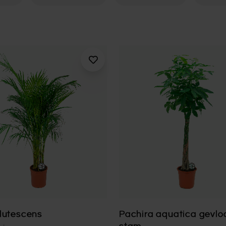
lutescens
Pachira aquatica gevlo