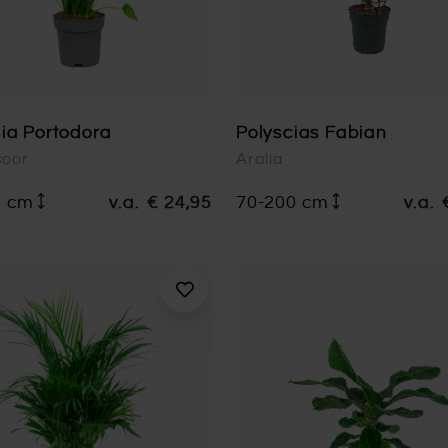
ia Portodora
Polyscias Fabian
soor
Aralia
0 cm
v.a.
€ 24,95
70-200 cm
v.a.