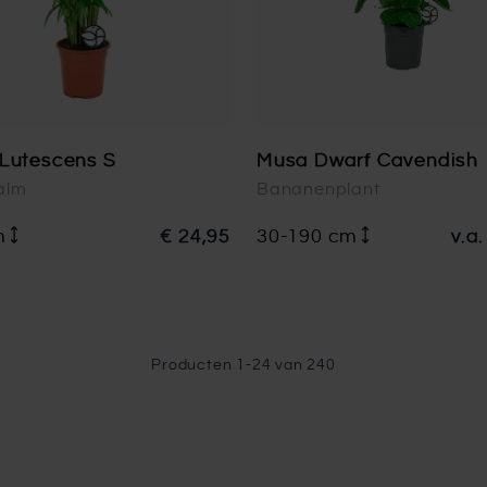
Lutescens S
Musa Dwarf Cavendish
alm
Bananenplant
m
€ 24,95
30-190 cm
v.a.
Producten
1
-
24
van
240