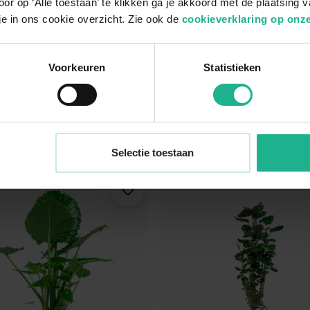
or op ‘Alle toestaan’ te klikken ga je akkoord met de plaatsing 
je in ons cookie overzicht. Zie ook de
cookieverklaring op onze
hea makoyana
Ficus Elastica Abidjan
Voorkeuren
Statistieken
plant
Rubberboom
 cm
v.a.
€ 9,95
80-100 cm
v.a.
Selectie toestaan