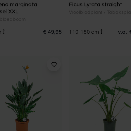
ena marginata
Ficus Lyrata straight
sel XXL
Vioolbladplant / Tabakspl
nbloedboom
m
€ 49,95
110-180 cm
v.a.