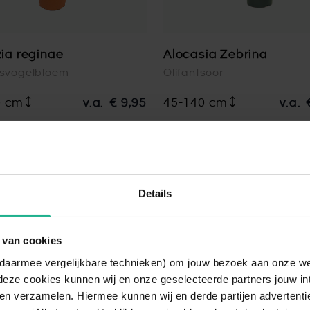
zia reginae
Alocasia Zebrina
jsvogelbloem
Olifantsoor
0 cm
v.a.
€ 9,95
45-140 cm
v.a.
Details
 van cookies
n daarmee vergelijkbare technieken) om jouw bezoek aan onze w
deze cookies kunnen wij en onze geselecteerde partners jouw in
en verzamelen. Hiermee kunnen wij en derde partijen advertenti