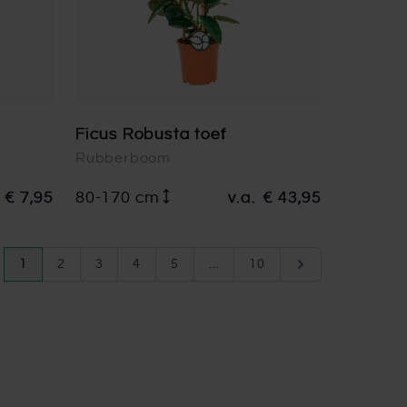
Ficus Robusta toef
Rubberboom
€ 7,95
80-170 cm
v.a.
€ 43,95
Pagina
U lees momenteel pagina
Pagina
Pagina
Pagina
Pagina
Pagina
Pagina
1
2
3
4
5
...
10