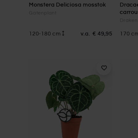
Monstera Deliciosa mosstok
Draca
carrou
Gatenplant
Drake
120-180 cm
v.a.
€ 49,95
170 c