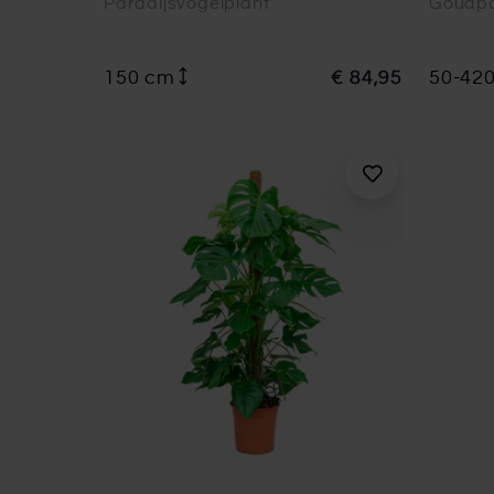
Paradijsvogelplant
Goudp
150 cm
€ 84,95
50-42