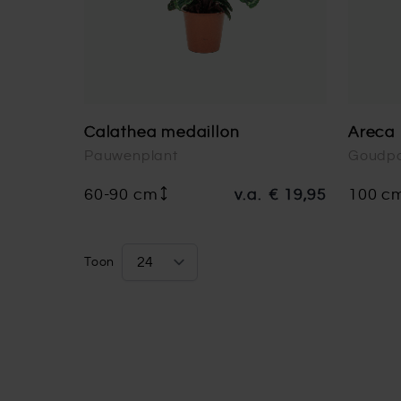
Calathea medaillon
Areca 
Pauwenplant
Goudp
60-90 cm
v.a.
€ 19,95
100 c
Toon
per pagina