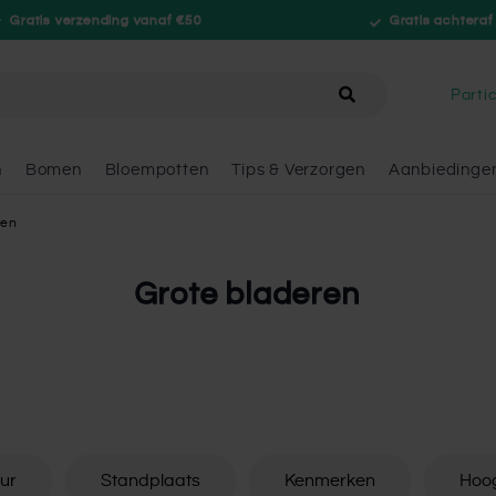
Gratis verzending vanaf €50
Gratis achteraf
hele winkel
Partic
n
Bomen
Bloempotten
Tips & Verzorgen
Aanbiedinge
ren
Grote bladeren
eur
Standplaats
Kenmerken
Hoogt