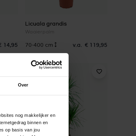
Licuala grandis
Waaierpalm
€ 14,95
70-400 cm
v.a.
€ 119,95
Over
ebsites nog makkelijker en
ternetgedrag binnen en
es op basis van jou