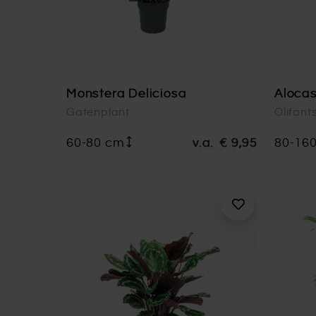
Monstera Deliciosa
Alocas
Gatenplant
Olifant
60-80 cm
v.a.
€ 9,95
80-16