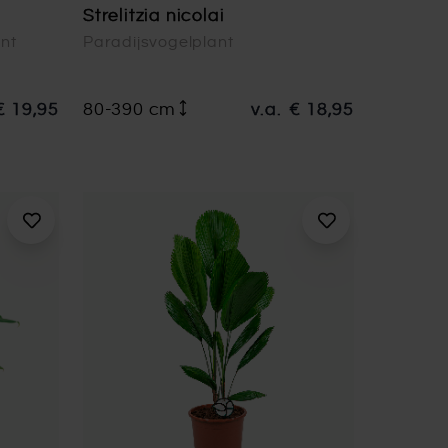
Strelitzia nicolai
ant
Paradijsvogelplant
€ 19,95
80-390 cm
v.a.
€ 18,95