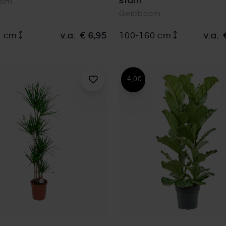
stam
alm
Geldboom
0 cm
v.a.
€ 6,95
100-160 cm
v.a.
-4,00