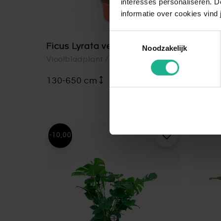
interesses personaliseren. Do
informatie over cookies vind 
Toestemmingsselectie
Ficus Lyrata vertakt
Calat
Noodzakelijk
Vioolbladplant / Tabaksplant
Pauwen
130-650 cm
v.a.
€ 159,95
35-75
-10,00