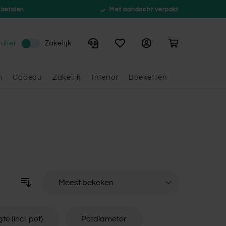
 betalen
Met aandacht verpakt
Winkelwagen
ulier
Zakelijk
n
Cadeau
Zakelijk
Interior
Boeketten
Sorteer op
e (incl. pot)
Potdiameter