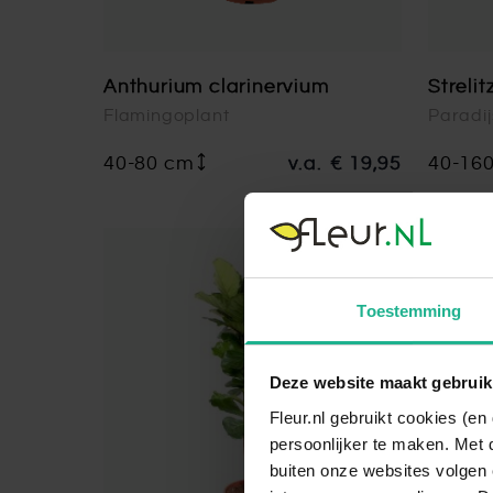
Anthurium clarinervium
Strelit
Flamingoplant
Paradi
40-80 cm
v.a.
€ 19,95
40-16
-5,00
Toestemming
Deze website maakt gebruik
Fleur.nl gebruikt cookies (e
persoonlijker te maken. Met 
buiten onze websites volgen 