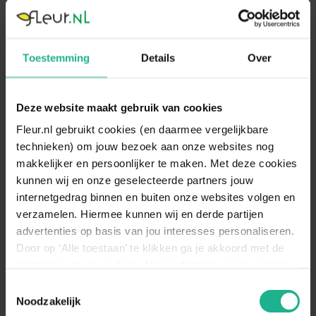
120-120 cm
v.a.
€ 89,95
60 cm
v.a.
€ 46,95
Toestemming
Details
Over
Deze website maakt gebruik van cookies
Fleur.nl gebruikt cookies (en daarmee vergelijkbare
technieken) om jouw bezoek aan onze websites nog
makkelijker en persoonlijker te maken. Met deze cookies
kunnen wij en onze geselecteerde partners jouw
internetgedrag binnen en buiten onze websites volgen en
verzamelen. Hiermee kunnen wij en derde partijen
Kentia Howea 40 cm
Kentia Howea 80 cm
advertenties op basis van jou interesses personaliseren.
Kentia palm
Kentia palm
Door op ‘Alle toestaan’ te klikken ga je akkoord met de
plaatsing van de cookies. Meer informatie over cookies
40-40 cm
v.a.
€ 34,95
80-80 cm
v.a.
€ 56,95
vind je in ons cookie overzicht. Zie ook
Toestemmingsselectie
de
cookieverklaring op onze website.
Noodzakelijk