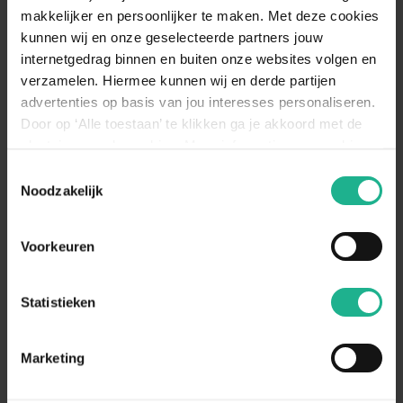
Lipstickplant
Lipstickplant
makkelijker en persoonlijker te maken. Met deze cookies
kunnen wij en onze geselecteerde partners jouw
20-25 cm
v.a.
€ 14,95
25 cm
€ 16,95
internetgedrag binnen en buiten onze websites volgen en
verzamelen. Hiermee kunnen wij en derde partijen
advertenties op basis van jou interesses personaliseren.
Door op ‘Alle toestaan’ te klikken ga je akkoord met de
plaatsing van de cookies. Meer informatie over cookies
vind je in ons cookie overzicht. Zie ook
Toestemmingsselectie
de
cookieverklaring op onze website.
Noodzakelijk
Voorkeuren
Statistieken
Anthurium Sierra White
Anthurium Joli
Flamingoplant
Flamingoplant
50 cm
€ 21,95
35-50 cm
v.a.
€ 15,95
Marketing