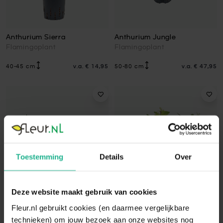
Anthurium Sierra
Anthurium Jungle
Flamingoplant
Flamingoplant
40-45 cm
v.a.
€ 14,95
50-80 cm
v.a.
€ 47,95
Toestemming
Details
Over
Deze website maakt gebruik van cookies
Fleur.nl gebruikt cookies (en daarmee vergelijkbare
Aeschynanthus Marmoratus
Aeschynanthus Variegata
technieken) om jouw bezoek aan onze websites nog