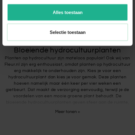
Toon
Alles toestaan
8
producten
Selectie toestaan
Bloeiende hydrocultuurplanten
Planten op hydrocultuur zijn mateloos populair! Ook wij van
Fleur.nl zijn erg enthousiast, omdat planten op hydrocultuur
erg makkelijk te onderhouden zijn. Kies je voor een
hydrocultuurplant dan kies je voor gemak. Deze planten
hoeven namelijk maar één keer per vier weken een
gietbeurt. Dat maakt de verzorging eenvoudig, terwijl je de
voordelen van een mooie groene plant behoudt. De
bloeiende hydrocultuurplanten geven sfeer aan de ruimte,
verbeteren de luchtkwaliteit en kleur aan het interieur. Kiest
Meer tonen +
u voor de o zo populaire
Anthurium
,
Aeschynanthus
of
Spathiphyllum
?