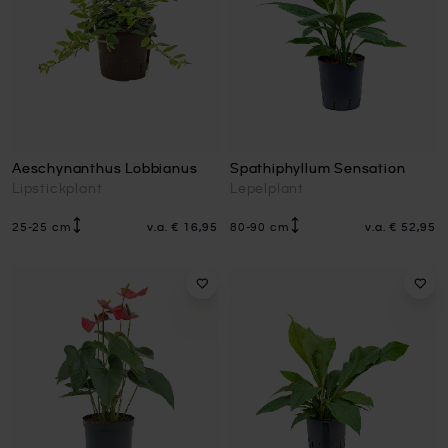
Aeschynanthus Lobbianus
Spathiphyllum Sensation
Lipstickplant
Lepelplant
25-25 cm
v.a.
€ 16,95
80-90 cm
v.a.
€ 52,95