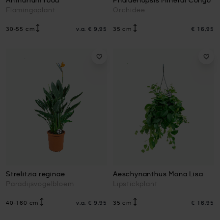
Anthurium rood
Phalaenopsis Mineral Congo
Flamingoplant
Orchidee
30-55 cm
v.a.
€ 9,95
35 cm
€ 16,95
Strelitzia reginae
Aeschynanthus Mona Lisa
Paradijsvogelbloem
Lipstickplant
40-160 cm
v.a.
€ 9,95
35 cm
€ 16,95