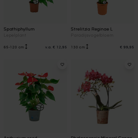
Spathiphyllum
Strelitzia Reginae L
Lepelplant
Paradijsvogelbloem
65-120 cm
v.a.
€ 12,95
130 cm
€ 99,95