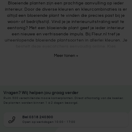
Bloeiende planten zijn een prachtige aanvulling op ieder
interieur. Door de diverse kleuren en kleurcombinaties is er
altijd een bloeiende plant te vinden die precies past bij je
woon- of bedrijfsstijl. Vind je je interieuruitstraling wat te
eentonig? Met een bloeiende plant geef je ieder interieur
een nieuwe en verfrissende impuls. Bij Fleur.nl tref je
uiteenlopende bloeiende plantsoorten in allerlei kleuren. Je
bestelt deze eyecatchers eenvoudig online. Kies
bijvoorbeeld voor de koraalroze orchidee
'Mineral Congo'
, of
Meer tonen +
één van onze
anthuriums
.
Onze opmaakservice
Wij van Fleur.nl maken de plant graag op in een door jou
gekozen pot! Zet de plant vast in je winkelwagen en kies een
mooie
plantenpot
uit op de website. We raden aan een
Vragen? Wij helpen jou graag verder
bloempot te bestellen met een diameter die minimaal 2 cm
Ruim 500 verschillende mooie kamerplanten. Direct afkomstig van de kweker.
De planten worden binnen 1 à 2 dagen bezorgd.
groter is dan de diameter van de kweekpot waar je plant in
staat. Je kunt bij het bestellen aangeven welke plant je in je
pot wilt hebben en wij maken de plant kant en klaar voor je
Bel 0318 240300
Open op werkdagen 10:00 - 17:00
op met potgrond en (gemalen) hydrokorrels. Het voordeel
hiervan is dat je het door een professioneel bedrijf laat