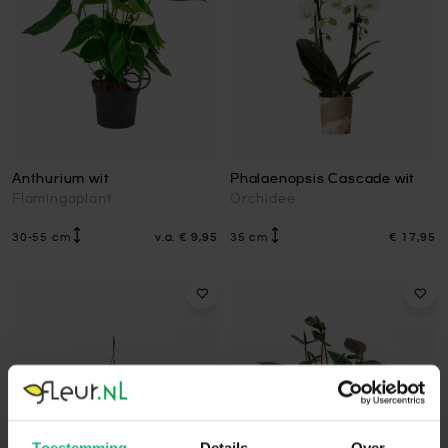
Anthurium wit
Phalaenopsis Cascade wit
Flamingoplant
Orchidee
30-55 cm
v.a.
€ 9,95
35 cm
€ 17,95
Toestemming
Details
Over