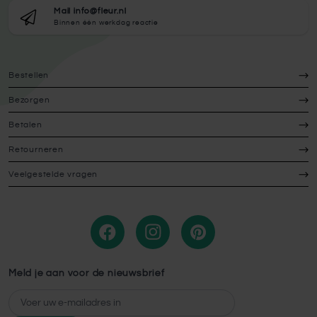
doen. Je kunt ook een
opmaakpakket
aanschaffen bij
Mail info@fleur.nl
Fleur.nl om de pot zelf op te maken.
Binnen één werkdag reactie
Bestellen
Bezorgen
Betalen
Retourneren
Veelgestelde vragen
Meld je aan voor de nieuwsbrief
E-mailadres