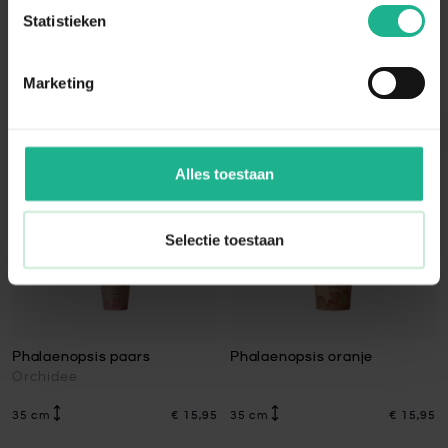
Ananasplant
Lepelplant
Statistieken
40 cm
€ 14,95
110 cm
€ 67,95
Marketing
Alles toestaan
Selectie toestaan
Phalaenopsis paars
Phalaenopsis oranje
Orchidee
35 cm
€ 15,95
35 cm
€ 15,95