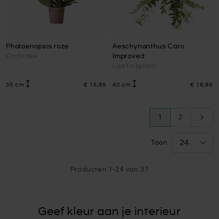
Phalaenopsis roze
Aeschynanthus Caro
Orchidee
Improved
Lipstickplant
35 cm
€ 15,95
40 cm
€ 16,95
Pagina
U lees momenteel
Pagina
Pagin
1
2
Toon
Producten
1
-
24
van
37
Geef kleur aan je interieur