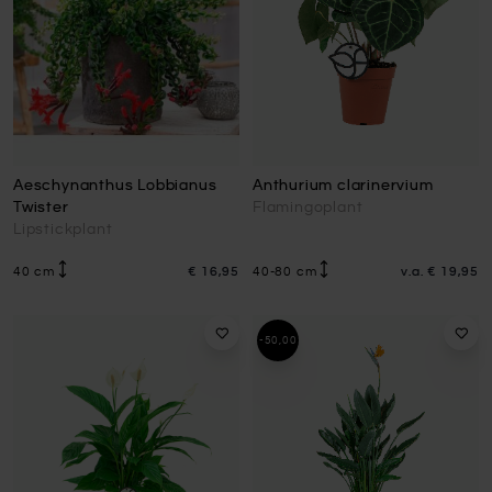
Aeschynanthus Lobbianus
Anthurium clarinervium
Twister
Flamingoplant
Lipstickplant
40 cm
€ 16,95
40-80 cm
v.a.
€ 19,95
-50,00