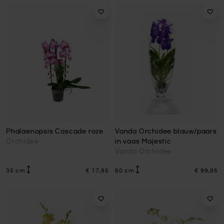
Phalaenopsis Cascade roze
Vanda Orchidee blauw/paars
Orchidee
in vaas Majestic
Vanda Orchidee
35 cm
€ 17,95
60 cm
€ 99,95