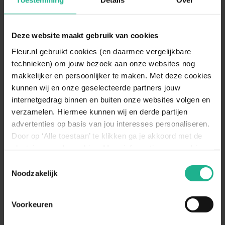
Deze website maakt gebruik van cookies
Aeschynanthus Pink Polka
Anthurium zwart
Fleur.nl gebruikt cookies (en daarmee vergelijkbare
Lipstickplant
Flamingoplant
technieken) om jouw bezoek aan onze websites nog
40 cm
€ 21,95
30 cm
€ 9,95
makkelijker en persoonlijker te maken. Met deze cookies
kunnen wij en onze geselecteerde partners jouw
internetgedrag binnen en buiten onze websites volgen en
verzamelen. Hiermee kunnen wij en derde partijen
advertenties op basis van jou interesses personaliseren.
Door op ‘Alle toestaan’ te klikken ga je akkoord met de
plaatsing van de cookies. Meer informatie over cookies
vind je in ons cookie overzicht. Zie ook
Toestemmingsselectie
de
cookieverklaring op onze website.
Noodzakelijk
Voorkeuren
Bromelia corona
Spathiphyllum Sensation