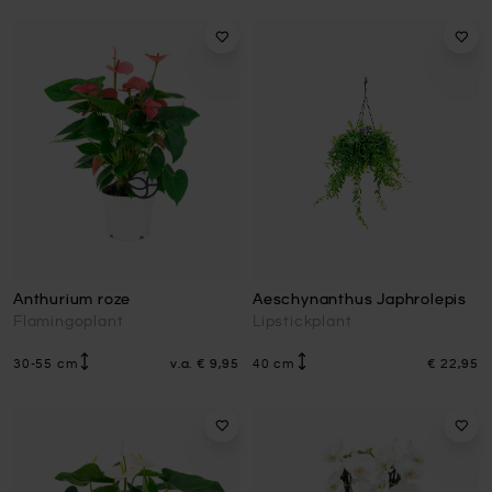
Anthurium roze
Aeschynanthus Japhrolepis
Flamingoplant
Lipstickplant
30-55 cm
v.a.
€ 9,95
40 cm
€ 22,95