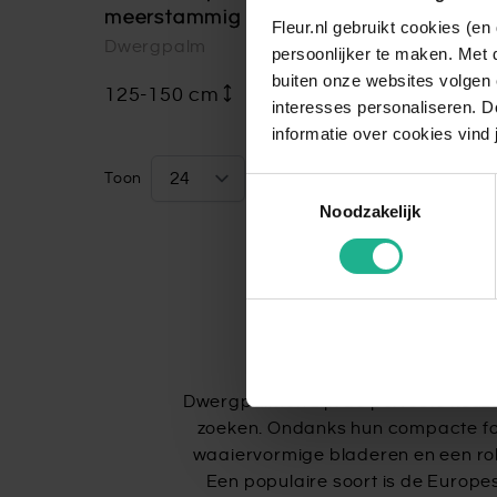
meerstammig
Fleur.nl gebruikt cookies (e
Dwergpalm
persoonlijker te maken. Met 
buiten onze websites volgen 
125-150 cm
€ 349,95
interesses personaliseren. Do
informatie over cookies vind 
Toon
Toestemmingsselectie
per pagina
Noodzakelijk
Dwergpalmen – 
Dwergpalmen zijn de perfecte keuze
zoeken. Ondanks hun compacte form
waaiervormige bladeren en een robu
Een populaire soort is de Europ