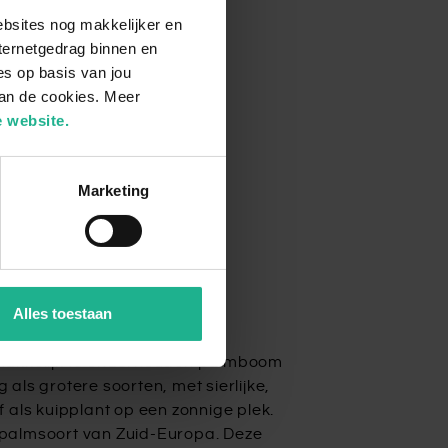
ebsites nog makkelijker en
ternetgedrag binnen en
es op basis van jou
van de cookies. Meer
 website.
Marketing
Alles toestaan
ane uitstraling
, makkelijk te onderhouden palmboom
ls grotere soorten, met sierlijke,
 als kuipplant op een zonnige plek.
 palmsoort van Zuid-Europa. Deze