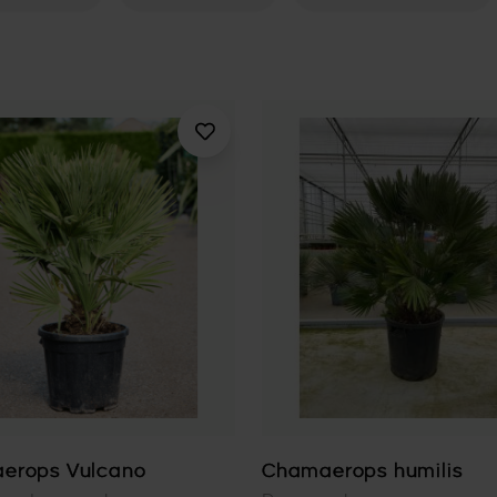
erops Vulcano
Chamaerops humilis