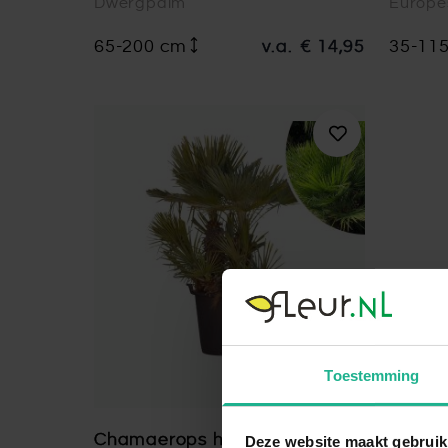
Dwergpalm
Europe
65-200 cm
v.a.
€ 14,95
35-11
Toestemming
Chamaerops humilis -
Deze website maakt gebruik