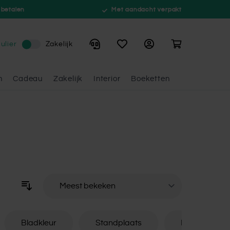
 betalen
Met aandacht verpakt
Winkelwagen
ulier
Zakelijk
n
Cadeau
Zakelijk
Interior
Boeketten
Sorteer op
Bladkleur
Standplaats
Kenmerken