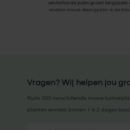
winterharde palm groeit langzaam en
andere mooie dwergpalm is de bl
Met hun mediterrane charme, winte
exotisch acce
Je kunt je favoriete boom eenvou
thuisbezorgd. Bestellingen vanaf
Waddeneilanden en andere eur
transportkosten van toepassing. D
bestelt, heb
Vragen? Wij helpen jou gr
Zie je het niet zitten om zelf jouw 
met alle liefde de boom voor je. He
Ruim 500 verschillende mooie kamerplan
alleen mogelijk in combinatie v
planten worden binnen 1 à 2 dagen bez
aanplantservice in combinatie
aanplantservice worden binnen 7 
ui