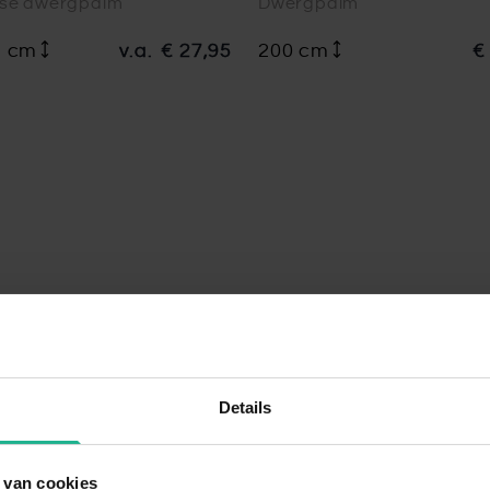
se dwergpalm
Dwergpalm
5 cm
v.a.
€ 27,95
200 cm
€
Details
 van cookies