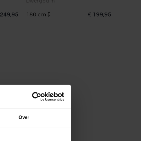
Dwergpalm
 249,95
180 cm
€ 199,95
Over