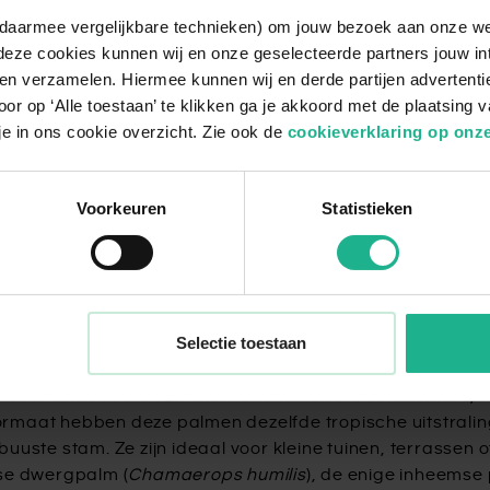
n daarmee vergelijkbare technieken) om jouw bezoek aan onze w
deze cookies kunnen wij en onze geselecteerde partners jouw in
en verzamelen. Hiermee kunnen wij en derde partijen advertenti
or op ‘Alle toestaan’ te klikken ga je akkoord met de plaatsing 
je in ons cookie overzicht. Zie ook de
cookieverklaring op onze
Voorkeuren
Statistieken
5
producten
Selectie toestaan
compacte palmbomen met een mediterr
 voor liefhebbers van exotische tuinen die een kleinere
aat hebben deze palmen dezelfde tropische uitstraling a
uste stam. Ze zijn ideaal voor kleine tuinen, terrassen of
ese dwergpalm (
Chamaerops humilis
), de enige inheemse