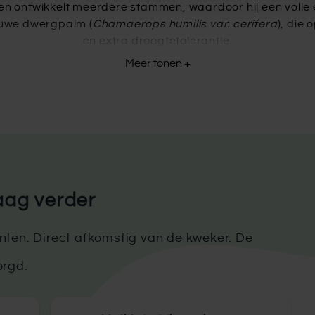
 ontwikkelt meerdere stammen, waardoor hij een volle en
auwe dwergpalm (
Chamaerops humilis var. cerifera
), die 
en extra droogtetolerantie.
rhardheid en compacte vorm zijn dwergpalmen een uitst
Meer tonen +
nt aan zijn tuin of terras wil toevoegen zonder veel ruimt
Bomen gratis thuisbezorgd
dig bestellen bij Fleur.nl. Deze wordt vervolgens persoonl
 €50 euro worden gratis thuisbezorgd in Nederland en Belg
opese landen. Voor levering op de Waddeneilanden en an
e levering vindt plaats binnen 7 werkdagen en je hoeft zelf
 je de optie om een aanplantpakket of aanplantservice t
aag verder
Aanplantservice en aanplantpakketten
boom te planten? Fleur.nl biedt ook een aanplantservice aa
t kan een groot voordeel zijn dat wij je een hoop werk uit
ten. Direct afkomstig van de kweker. De
an het aanplantpakket. Dit is zeker aan te raden, want w
orgd.
 met dit aanplantpakket, krijg je standaard een half ja
werkdagen bezorgd en aangeplant. Hiervoor maken we s
t? Neem gerust
contact
met ons op, dan helpen wij je gra