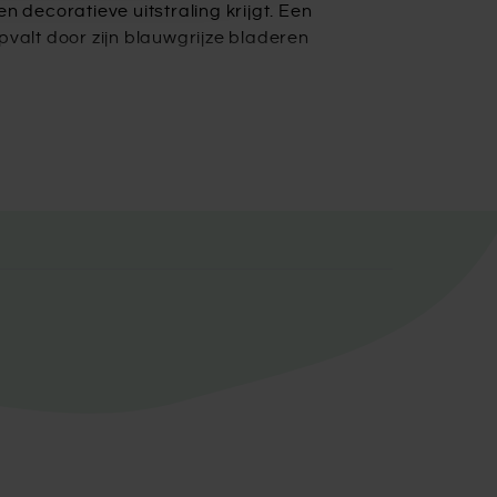
 decoratieve uitstraling krijgt. Een
opvalt door zijn blauwgrijze bladeren
ekende keuze voor iedereen die een
e in te nemen.
ijk door onze eigen kweker bij je
ie. Dit tarief geldt niet voor de
dere europe landen zijn extra
s niet thuis te zijn! Als je bomen
oe te voegen.
n. Met de aanplantservice planten wij
 handen nemen. De aanplantservice is
anneer je gebruik maakt van onze
ar aangroeigarantie. Bomen met
amen een afspraak. Kom je er niet
ag!