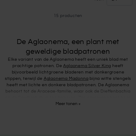
15
producten
De Aglaonema, een plant met
geweldige bladpatronen
Elke variant van de Aglaonema heeft een uniek blad met
prachtige patronen. De
Aglaonema Silver King
heeft
bijvoorbeeld lichtgroene bladeren met donkergroene
stippen, terwijl de
Aglaonema Madonna
bijna witte stengels
heeft met lichte en donkere bladpatronen. De Aglaonema
behoort tot de Araceae-familie, waar ook de Dieffenbachia
en de Spathiphyllum toe behoren. Zijn oorsprong kent hij in
Meer tonen +
Zuid-Oost Azië. Met name in Indonesië groeit de plant veel
in de jungles in de schaduw van de hoge bomen. Enkele van
onze Aglaonema zijn ook beschikbaar op hydrocultuur,
welke u hier kunt vinden.