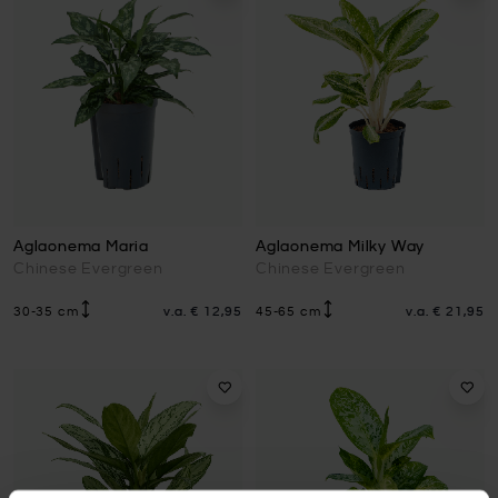
Aglaonema Maria
Aglaonema Milky Way
Chinese Evergreen
Chinese Evergreen
30-35 cm
v.a.
€ 12,95
45-65 cm
v.a.
€ 21,95