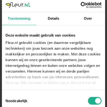
Toestemming
Details
Over
Aglaonema Silver King
Aglaonema Pearl
Deze website maakt gebruik van cookies
Chinese Evergreen
Chinese Evergreen
Fleur.nl gebruikt cookies (en daarmee vergelijkbare
40 cm
€ 19,95
50 cm
technieken) om jouw bezoek aan onze websites nog
makkelijker en persoonlijker te maken. Met deze cookies
kunnen wij en onze geselecteerde partners jouw
internetgedrag binnen en buiten onze websites volgen en
verzamelen. Hiermee kunnen wij en derde partijen
advertenties op basis van jou interesses personaliseren.
Door op ‘Alle toestaan’ te klikken ga je akkoord met de
plaatsing van de cookies. Meer informatie over cookies
vind je in ons cookie overzicht. Zie ook
Toestemmingsselectie
de
cookieverklaring op onze website.
Noodzakelijk