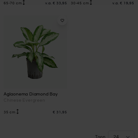
65-70 cm
v.a.
€ 33,95
30-45 cm
v.a.
€ 19,95
Aglaonema Diamond Bay
Chinese Evergreen
35 cm
€ 31,95
Toon