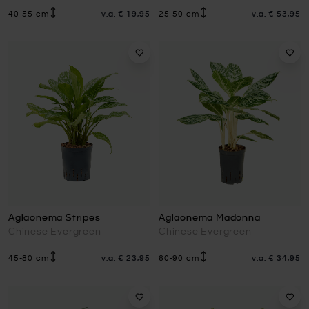
40-55 cm
v.a.
€ 19,95
25-50 cm
v.a.
€ 53,95
Aglaonema Stripes
Aglaonema Madonna
Chinese Evergreen
Chinese Evergreen
45-80 cm
v.a.
€ 23,95
60-90 cm
v.a.
€ 34,95