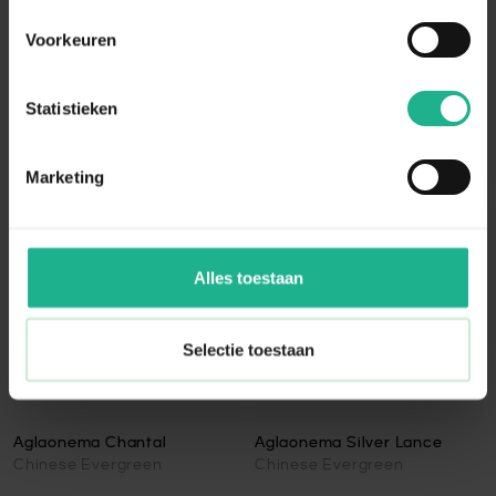
Voorkeuren
Aglaonema Pavo real
Aglaonema Anouk
Chinese Evergreen
Chinese Evergreen
Statistieken
50-60 cm
v.a.
€ 19,95
50-60 cm
v.a.
€ 21,95
Marketing
Alles toestaan
Selectie toestaan
Aglaonema Chantal
Aglaonema Silver Lance
Chinese Evergreen
Chinese Evergreen