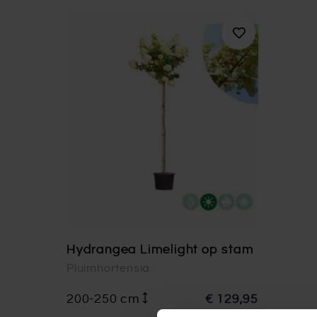
Hydrangea Limelight op stam
Pluimhortensia
200-250 cm
€ 129,95