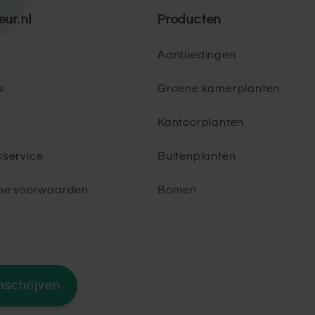
eur.nl
Producten
Aanbiedingen
s
Groene kamerplanten
Kantoorplanten
service
Buitenplanten
ne voorwaarden
Bomen
nschrijven