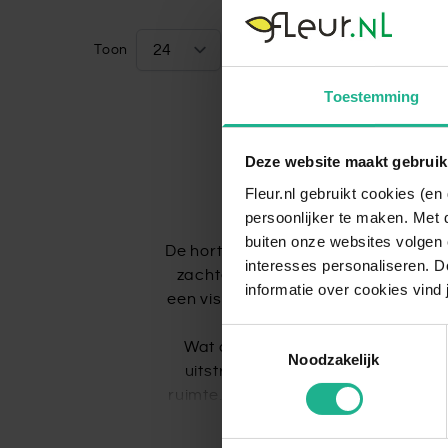
Toon
per pagina
Toestemming
Deze website maakt gebruik
Fleur.nl gebruikt cookies (e
persoonlijker te maken. Met 
Hortens
buiten onze websites volgen 
De hortensia op stam (
Hydrangea p
interesses personaliseren. Do
zachte, romantische uitstraling g
informatie over cookies vind 
een visueel spektakel. De bloemen, d
j
Toestemmingsselectie
Wat de hortensia op stam zo bijzo
Noodzakelijk
uitstraling. Door de stam wordt de
ruimte. Het loof is diep groen en 
Hortensia’s op stam zijn relatief ee