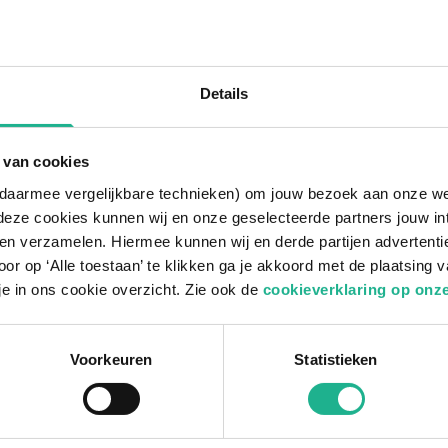
Details
1
product
 van cookies
n daarmee vergelijkbare technieken) om jouw bezoek aan onze w
deze cookies kunnen wij en onze geselecteerde partners jouw in
ia op stam – een elegante zomerblo
en verzamelen. Hiermee kunnen wij en derde partijen advertenti
aniculata
of
Hydrangea arborescens
) is een betoveren
or op ‘Alle toestaan’ te klikken ga je akkoord met de plaatsing 
eeft. In de zomermaanden transformeert deze boom met z
je in ons cookie overzicht. Zie ook de
cookieverklaring op onze
ie in diverse kleuren kunnen variëren van wit en crème tot
uli tot september en zorgen voor een frisse en vrolijke sfee
nder maakt, is dat de bloemen zich boven het loof uitstr
Voorkeuren
Statistieken
 boom een sierlijke verschijning, ideaal als eyecatcher in
vormt een mooi contrast met de bloemen, terwijl de takken
uitstraling geven.
Meer tonen +
nvoudig te verzorgen en gedijen goed in zowel zonnige al