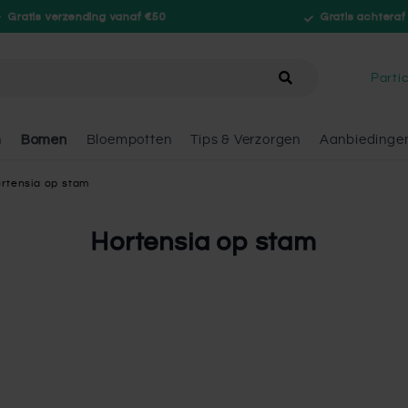
Gratis verzending vanaf €50
Gratis achteraf
hele winkel
Partic
n
Bomen
Bloempotten
Tips & Verzorgen
Aanbiedinge
rtensia op stam
Hortensia op stam