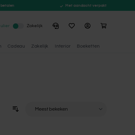
 betalen
Met aandacht verpakt
Winkelwagen
ulier
Zakelijk
n
Cadeau
Zakelijk
Interior
Boeketten
Sorteer op