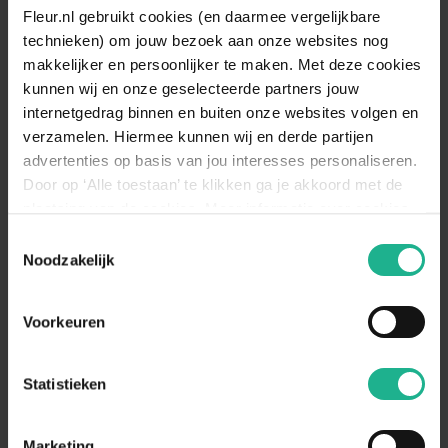
Witte meidoorn
Zuil meidoorn
Fleur.nl gebruikt cookies (en daarmee vergelijkbare
technieken) om jouw bezoek aan onze websites nog
200-500 cm
v.a.
€ 119,95
200-300 cm
v.a.
€ 189,95
makkelijker en persoonlijker te maken. Met deze cookies
kunnen wij en onze geselecteerde partners jouw
internetgedrag binnen en buiten onze websites volgen en
Toon
verzamelen. Hiermee kunnen wij en derde partijen
advertenties op basis van jou interesses personaliseren.
4
producten
Door op ‘Alle toestaan’ te klikken ga je akkoord met de
plaatsing van de cookies. Meer informatie over cookies
vind je in ons cookie overzicht. Zie ook
Toestemmingsselectie
de
cookieverklaring op onze website.
Meidoorn – een charmante
Noodzakelijk
voorjaarsbloesemboom
Voorkeuren
De meidoorn (
Crataegus
) is een prachtige
voorjaarsbloeiende boom die met zijn sneeuwwitte of
lichtroze bloemen de lente verwelkomt. Deze bloei begint
Statistieken
vaak al in april of mei, wanneer de boom zijn takken vol zet
met bloesems die een delicate geur verspreiden. De
meidoorn is een geliefde keuze voor veel tuinen vanwege
Marketing
zijn sierwaarde en het feit dat hij niet alleen een visuele