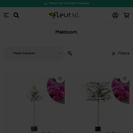
Direct van de beste kwekers
Win
Zoeken
Ga naar de inhoud
Meidoorn
Filters
Sorteer op