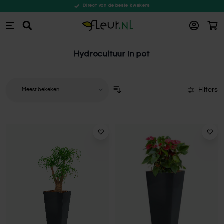
Direct van de beste kwekers
Win
Zoeken
Ga naar de inhoud
Hydrocultuur in pot
Filters
Sorteer op