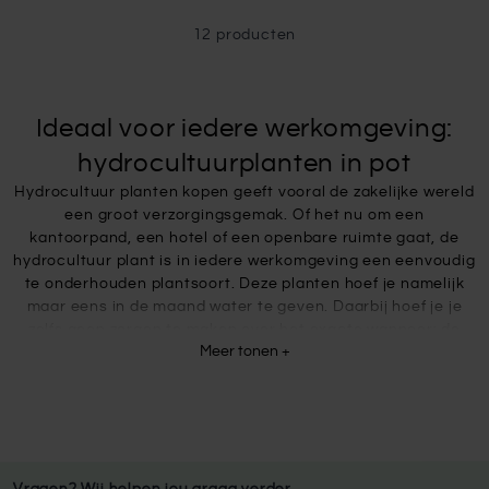
12
producten
Ideaal voor iedere werkomgeving:
hydrocultuurplanten in pot
Hydrocultuur planten kopen geeft vooral de zakelijke wereld
een groot verzorgingsgemak. Of het nu om een
kantoorpand, een hotel of een openbare ruimte gaat, de
hydrocultuur plant is in iedere werkomgeving een eenvoudig
te onderhouden plantsoort. Deze planten hoef je namelijk
maar eens in de maand water te geven. Daarbij hoef je je
zelfs geen zorgen te maken over het exacte wanneer: de
Meer tonen +
hydrocultuur plant komt standaard met watermeter. Op
deze watermeter kun je te allen tijde aflezen hoeveel water
je moet geven en op welk moment. Staat de watermeter op
minimaal? Dan wacht je nog 3 tot 4 dagen alvorens opnieuw
water te geven.
In de wereld van kantoren, hotels en openbare ruimtes is