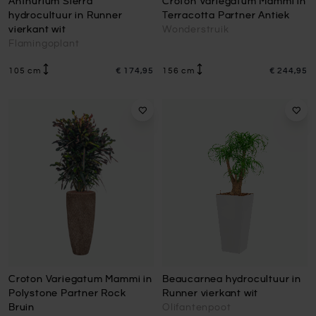
Anthurium Sierra
Croton Variegatum Mammi in
hydrocultuur in Runner
Terracotta Partner Antiek
vierkant wit
Wonderstruik
Flamingoplant
105 cm
€ 174,95
156 cm
€ 244,95
Croton Variegatum Mammi in
Beaucarnea hydrocultuur in
Polystone Partner Rock
Runner vierkant wit
Bruin
Olifantenpoot