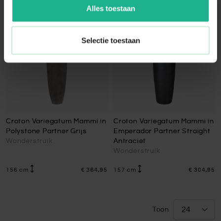
Alles toestaan
Selectie toestaan
Croton Variegatum Mammi in
Croton Variegatum Mammi in
Polystone Partner Grijs
Emperador Partner Straight
Wonderstruik
Antraciet
Wonderstruik
156 cm
€ 364,95
157 cm
€ 304,95
Toon