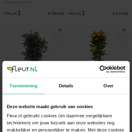
Wonderstruik
156 cm
€ 364,95
140 cm
€ 214,95
Toestemming
Details
Over
Croton variegatum Mammi in
Croton Variegatum Mrs.
Deze website maakt gebruik van cookies
Polystone Partner Crème
Iceton in Polystone Partner
Wonderstruik
Grijs
Fleur.nl gebruikt cookies (en daarmee vergelijkbare
Wonderstruik
technieken) om jouw bezoek aan onze websites nog
makkelijker en persoonlijker te maken. Met deze cookies
156 cm
€ 339,95
168 cm
€ 359,95