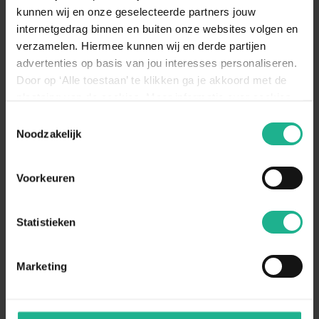
kunnen wij en onze geselecteerde partners jouw
internetgedrag binnen en buiten onze websites volgen en
verzamelen. Hiermee kunnen wij en derde partijen
advertenties op basis van jou interesses personaliseren.
Door op ‘Alle toestaan’ te klikken ga je akkoord met de
plaatsing van de cookies. Meer informatie over cookies
vind je in ons cookie overzicht. Zie ook
Toestemmingsselectie
de
cookieverklaring op onze website.
Noodzakelijk
Voorkeuren
Croton Variegatum Mammi in
Croton Variegatum Mrs.
Statistieken
Polystone Partner Seaside
Iceton in Emperador Partner
Zwart
Straight Brons
Wonderstruik
Wonderstruik
Marketing
156 cm
€ 364,95
169 cm
€ 294,95