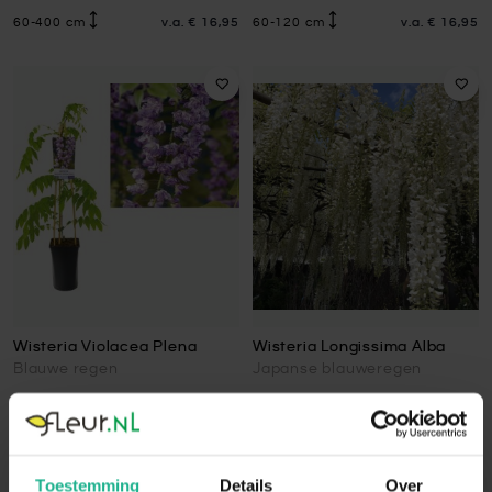
60-400 cm
v.a.
€ 16,95
60-120 cm
v.a.
€ 16,95
Wisteria Violacea Plena
Wisteria Longissima Alba
Blauwe regen
Japanse blauweregen
60-80 cm
v.a.
€ 16,95
350-400 cm
€ 219,95
Toestemming
Details
Over