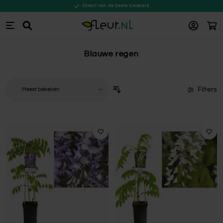
Direct van de beste kwekers
Win
Zoeken
Ga naar de inhoud
Blauwe regen
Filters
Sorteer op