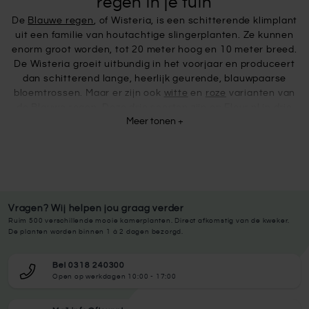
regen in je tuin
De
Blauwe regen
, of Wisteria, is een schitterende klimplant
uit een familie van houtachtige slingerplanten. Ze kunnen
enorm groot worden, tot 20 meter hoog en 10 meter breed.
De Wisteria groeit uitbundig in het voorjaar en produceert
dan schitterend lange, heerlijk geurende, blauwpaarse
bloemtrossen. Maar er zijn ook
witte
en
roze
varianten van
de Blauwe regen. Deze drie soorten zijn op Fleur.nl in drie
Meer tonen +
verschillende soorten en twee verschillende groottes te
verkrijgen. Welke kleur de plant ook heeft, de Wisteria geeft
een idyllische sfeer aan je tuin wanneer hij bloeit. Daarnaast
trekt hij vlinders en bijen aan, zo kan je de biodiversiteit in je
tuin ook nog eens verhogen. Ook wanneer de struik niet
bloeit, is hij het aankijken meer dan waard. Oude
Vragen? Wij helpen jou graag verder
exemplaren krijgen een dikke, uniek draaiende houten stam.
Ruim 500 verschillende mooie kamerplanten. Direct afkomstig van de kweker.
Kortom, een plaatje in de tuin!
De planten worden binnen 1 à 2 dagen bezorgd.
De blauwe regen is een slingerplant en heeft daarom een
stevige stuctuur nodig om zich aan te hechten. Dat kan een
Bel 0318 240300
paal, boog of latjes op een muur zijn. Zet de Wisteria in de
Open op werkdagen 10:00 - 17:00
zon of halfschaduw om de plant prachtig te laten bloeien.