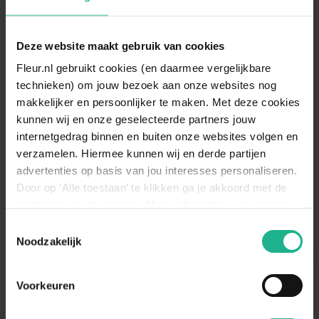
Deze website maakt gebruik van cookies
Fleur.nl gebruikt cookies (en daarmee vergelijkbare
technieken) om jouw bezoek aan onze websites nog
makkelijker en persoonlijker te maken. Met deze cookies
kunnen wij en onze geselecteerde partners jouw
internetgedrag binnen en buiten onze websites volgen en
verzamelen. Hiermee kunnen wij en derde partijen
Wisteria Caroline
Wisteria Rosea
advertenties op basis van jou interesses personaliseren.
Blauweregen
Roze regen
Door op ‘Alle toestaan’ te klikken ga je akkoord met de
60-80 cm
€ 13,95
350-400 cm
€ 219,95
plaatsing van de cookies. Meer informatie over cookies
vind je in ons cookie overzicht. Zie ook
Toestemmingsselectie
de
cookieverklaring op onze website.
Noodzakelijk
Voorkeuren