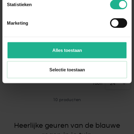
Statistieken
Marketing
Wisteria Shiro Kapitan
Wisteria Prolific
Japanse blauweregen
Blauwe regen
Alles toestaan
350-400 cm
€ 219,95
350-400 cm
€ 219,95
Selectie toestaan
Toon
10
producten
Heerlijke geuren van de blauwe