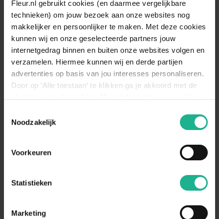
Fleur.nl gebruikt cookies (en daarmee vergelijkbare
60-80 cm
€ 10,95
technieken) om jouw bezoek aan onze websites nog
makkelijker en persoonlijker te maken. Met deze cookies
kunnen wij en onze geselecteerde partners jouw
internetgedrag binnen en buiten onze websites volgen en
Toon
verzamelen. Hiermee kunnen wij en derde partijen
advertenties op basis van jou interesses personaliseren.
3
producten
Door op ‘Alle toestaan’ te klikken ga je akkoord met de
plaatsing van de cookies. Meer informatie over cookies
vind je in ons cookie overzicht. Zie ook
Toestemmingsselectie
Frambozenstruik kopen
de
cookieverklaring op onze website.
Noodzakelijk
Frambozenplanten worden vaak in fruittuinnen geplant
omdat de plant makkelijk te verzorgen is. met weinig
Voorkeuren
onderhoud geeft de plant een relatief grote oogst. Ideaal
dus! Daarnaast is de frambozenstruik ook niet veeleisend
wat zijn standplaats betreft: je kunt hem zowel in de volle
Statistieken
grond planten, als in een pot op het terras of balkon. Fleur.nl
heeft een ruim assortiment aan frambozenstruiken in ons
assortiment, dus je kunt eenvoudig je ideale framboos
Marketing
uitzoeken bij Fleur.nl!
Meer tonen +