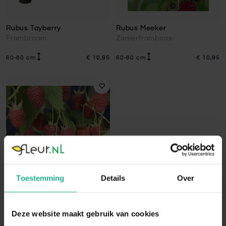
Rubus Tayberry
Rubus Meeker
Frambraam
Zomerframboos
60-80 cm
€ 10,95
60-80 cm
€ 10,95
Toestemming
Details
Over
Rubus Glen Ample
Deze website maakt gebruik van cookies
Zomerframboos