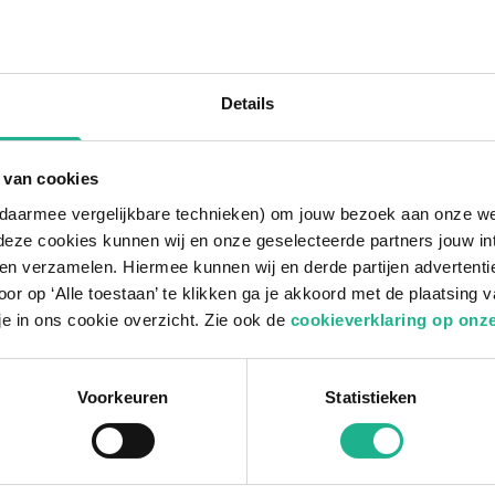
Details
1
product
 van cookies
n daarmee vergelijkbare technieken) om jouw bezoek aan onze w
deze cookies kunnen wij en onze geselecteerde partners jouw in
 als haag – een sterke en stijlvolle gro
en verzamelen. Hiermee kunnen wij en derde partijen advertenti
 een populaire keuze voor een strakke, natuurlijke haag. 
or op ‘Alle toestaan’ te klikken ga je akkoord met de plaatsing 
 hij goed te snoeien is en snel dichtgroeit. In het groei
je in ons cookie overzicht. Zie ook de
cookieverklaring op onze
leurt en deels aan de takken blijft hangen, waardoor hij oo
sylvatica), is de
haagbeuk
niet kieskeurig als het op bo
kt hem tot een sterke, onderhoudsvriendelijke en veelzijd
Voorkeuren
Statistieken
groene erfafscheiding in het landschap.
e uitstraling en goede dichtheid is de
haagbeuk
ideaal voo
g die het hele jaar door een nette en vriendelijke afbake
Meer tonen +
Hagen gratis thuisbezorgd