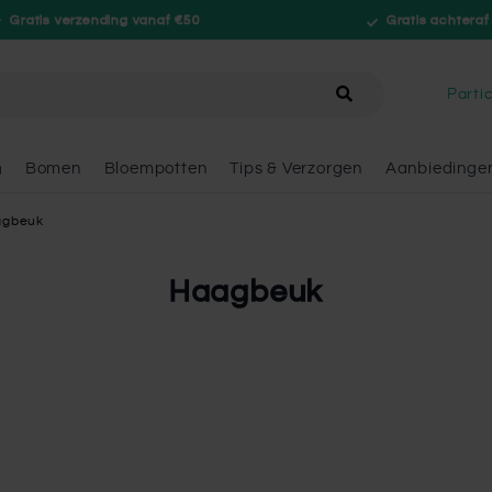
Gratis verzending vanaf €50
Gratis achteraf
hele winkel
Partic
n
Bomen
Bloempotten
Tips & Verzorgen
Aanbiedinge
agbeuk
Haagbeuk