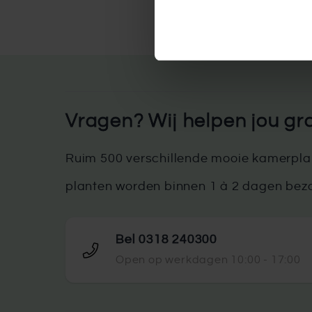
Je kunt je favoriete haag eenvou
thuisbezorgd. Bestellingen vanaf
Waddeneilanden en andere eur
transportkosten van toepassing. D
be
Vragen? Wij helpen jou gr
Zie je het niet zitten om zelf jouw h
met alle liefde de hagen voor je. 
raden, want wanneer je gebruik maa
Ruim 500 verschillende mooie kamerplan
aanplantservice worden binnen 7 
planten worden binnen 1 à 2 dagen bez
ui
Bel 0318 240300
Open op werkdagen 10:00 - 17:00