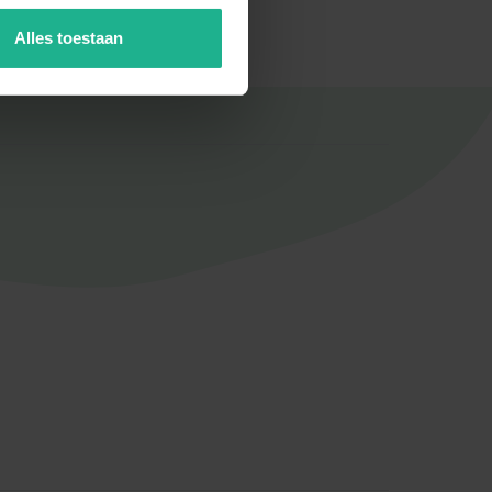
ijk door onze eigen kweker bij je
Alles toestaan
ie. Dit tarief geldt niet voor de
dere europe landen zijn extra
s niet thuis te zijn! Als je hagen
en.
n. Met de aanplantservice planten wij
t handen nemen. Dit is zeker aan te
lf jaar aangroeigarantie. hagen met
amen een afspraak. Kom je er niet
ag!