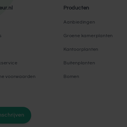
eur.nl
Producten
Aanbiedingen
s
Groene kamerplanten
Kantoorplanten
service
Buitenplanten
ne voorwaarden
Bomen
nschrijven