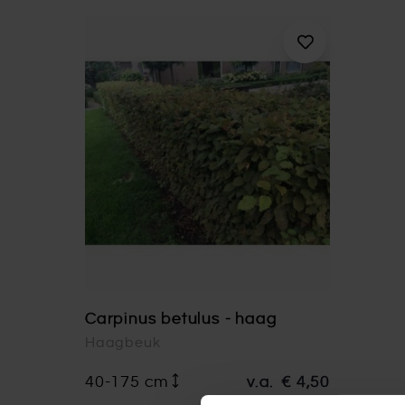
Carpinus betulus - haag
Haagbeuk
40-175 cm
v.a.
€ 4,50