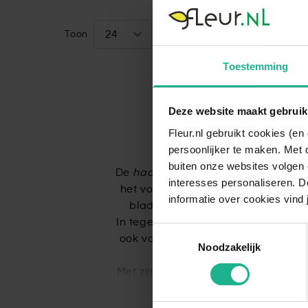
Toon
per pagina
Toestemming
Deze website maakt gebruik
Fleur.nl gebruikt cookies (e
persoonlijker te maken. Met 
Haagbeuk
buiten onze websites volgen 
De
haagbeuk
(Carpinus betulus) is
interesses personaliseren. Do
het vormen van dichte hagen, omdat
informatie over cookies vind 
blad, dat in de herfst goudgeel k
In tegenstelling tot de beuk (Fagus 
Toestemmingsselectie
ook vochtige gronden goed. Dit maa
Noodzakelijk
Met zijn fijne vertakking, natuurlijk
groene haa