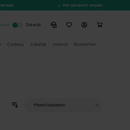
 betalen
Met aandacht verpakt
Winkelwagen
ulier
Zakelijk
n
Cadeau
Zakelijk
Interior
Boeketten
Sorteer op