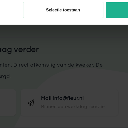
dig bestellen bij Fleur.nl. Deze wordt vervolgens persoonl
Selectie toestaan
 €50 euro worden gratis thuisbezorgd in Nederland en Belg
opese landen. Voor levering op de Waddeneilanden en an
e levering vindt plaats binnen 7 werkdagen en je hoeft zelf
stelt, heb je de optie om een aanplantservice toe te voeg
Aanplantservice
aag verder
agen te planten? Fleur.nl biedt ook een aanplantservice aa
Het kan een groot voordeel zijn dat wij je een hoop werk ui
kt van onze aanplantservice, krijg je standaard een ha
ten. Direct afkomstig van de kweker. De
werkdagen bezorgd en aangeplant. Hiervoor maken we s
orgd.
t? Neem gerust
contact
met ons op, dan helpen wij je gra
Mail info@fleur.nl
Binnen één werkdag reactie