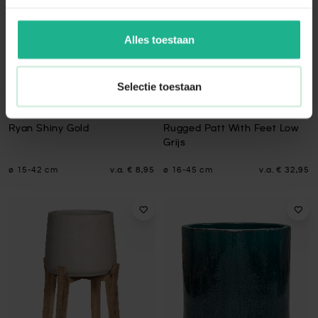
Alles toestaan
Selectie toestaan
Ryan Shiny Gold
Rugged Patt With Feet Low
Grijs
ø 15-42 cm
v.a.
€ 8,95
ø 16-45 cm
v.a.
€ 32,95