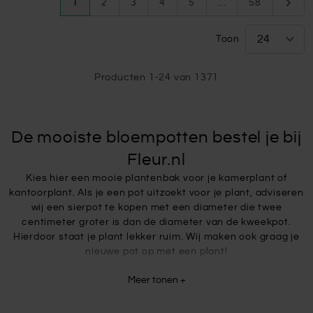
U lees momenteel pagina
Pagina
Pagina
Pagina
Pagina
Pagina
Pagin
1
2
3
4
5
...
58
Toon
Producten
1
-
24
van
1371
De mooiste bloempotten bestel je bij
Fleur.nl
Kies hier een mooie plantenbak voor je kamerplant of
kantoorplant. Als je een pot uitzoekt voor je plant, adviseren
wij een sierpot te kopen met een diameter die twee
centimeter groter is dan de diameter van de kweekpot.
Hierdoor staat je plant lekker ruim. Wij maken ook graag je
nieuwe pot op met een plant!
Meer tonen +
Groot assortiment aan bloempotten
Het assortiment bloempotten van Fleur.nl bestaat uit potten