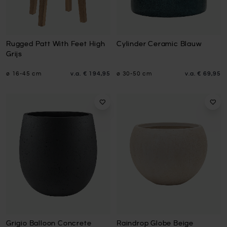
Rugged Patt With Feet High
Cylinder Ceramic Blauw
Grijs
ø 16-45 cm
v.a.
€ 194,95
ø 30-50 cm
v.a.
€ 69,95
Grigio Balloon Concrete
Raindrop Globe Beige