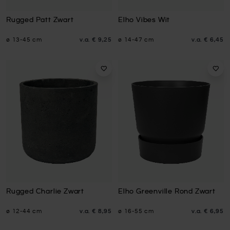
Rugged Patt Zwart
Elho Vibes Wit
ø 13-45 cm
v.a.
€ 9,25
ø 14-47 cm
v.a.
€ 6,45
Rugged Charlie Zwart
Elho Greenville Rond Zwart
ø 12-44 cm
v.a.
€ 8,95
ø 16-55 cm
v.a.
€ 6,95