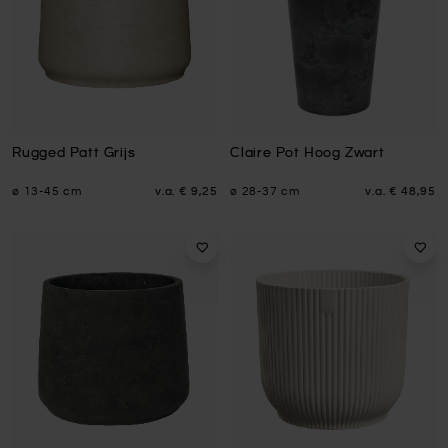
Rugged Patt Grijs
Claire Pot Hoog Zwart
ø 13-45 cm
v.a.
€ 9,25
ø 28-37 cm
v.a.
€ 48,95