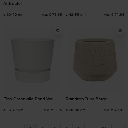
Antraciet
ø 30-70 cm
v.a.
€ 71,95
ø 42-55 cm
v.a.
€ 71,95
Elho Greenville Rond Wit
Raindrop Tube Beige
ø 16-47 cm
v.a.
€ 6,95
ø 30-80 cm
v.a.
€ 47,95
Pagina