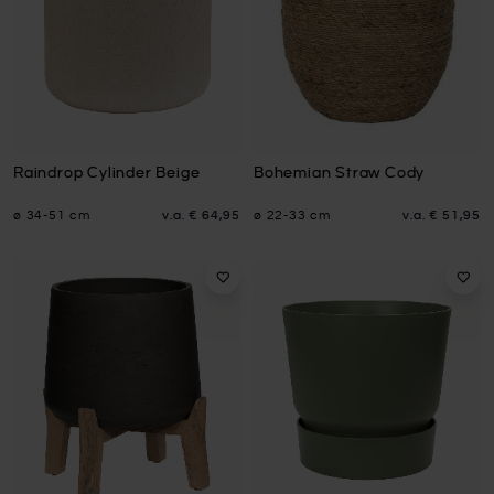
Raindrop Cylinder Beige
Bohemian Straw Cody
ø 34-51 cm
v.a.
€ 64,95
ø 22-33 cm
v.a.
€ 51,95