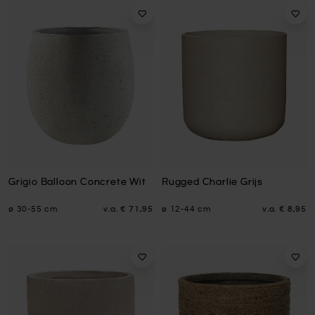
Grigio Balloon Concrete Wit
Rugged Charlie Grijs
ø 30-55 cm
v.a.
€ 71,95
ø 12-44 cm
v.a.
€ 8,95