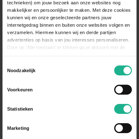
technieken) om jouw bezoek aan onze websites nog
makkelijker en persoonlijker te maken. Met deze cookies
kunnen wij en onze geselecteerde partners jouw
internetgedrag binnen en buiten onze websites volgen en
verzamelen. Hiermee kunnen wij en derde partijen
advertenties op basis van jou interesses personaliseren.
Door op ‘Alle toestaan’ te klikken ga je akkoord met de
plaatsing van de cookies. Meer informatie over cookies
vind je in ons cookie overzicht. Zie ook
Toestemmingsselectie
de
cookieverklaring op onze website.
Noodzakelijk
Capi Nature Groove Bowl
Bola Pot Zwart
Voorkeuren
ø 18-62 cm
v.a.
€ 29,95
ø 17-55 cm
v.a.
€ 6,95
Statistieken
Marketing