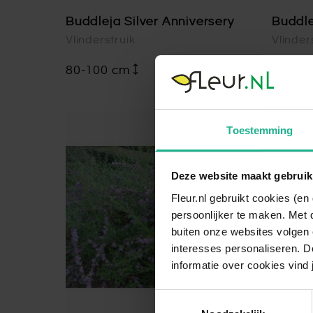
Buddleja Silver Anniversery
Buddle
Vlinderstruik
Vlinder
80-100 cm
€ 64,95
30-15
Toestemming
Deze website maakt gebruik
Fleur.nl gebruikt cookies (e
persoonlijker te maken. Met 
buiten onze websites volgen 
interesses personaliseren. Do
informatie over cookies vind 
Toestemmingsselectie