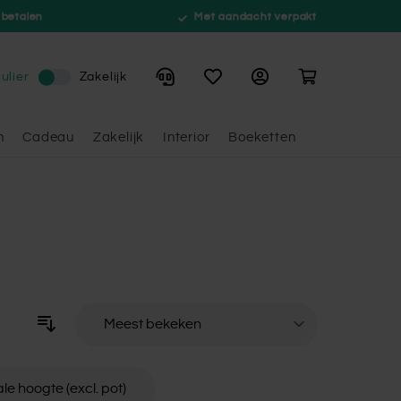
 betalen
Met aandacht verpakt
Winkelwagen
ulier
Zakelijk
n
Cadeau
Zakelijk
Interior
Boeketten
Sorteer op
ale hoogte (excl. pot)