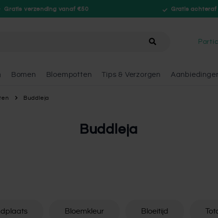
Gratis verzending vanaf €50
Gratis achteraf
hele winkel
Partic
n
Bomen
Bloempotten
Tips & Verzorgen
Aanbiedinge
ten
Buddleja
Buddleja
dplaats
Bloemkleur
Bloeitijd
Tot