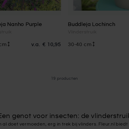
ja Nanho Purple
Buddleja Lochinch
struik
Vlinderstruik
 cm
v.a.
€ 10,95
30-40 cm
19
producten
Een genot voor insecten: de vlinderstrui
m al doet vermoeden, erg in trek bij vlinders. Fleur.nl bied