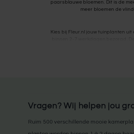
paarsblauwe bloemen. Dit is de mee
meer bloemen de vlinder
Kies bij Fleur.nl jouw tuinplanten u
binnen 2-7 werkdagen bezorgd. De sp
kaal plantje bezorgd wordt, omdat d
planten worden. K
Vragen? Wij helpen jou gr
Ruim 500 verschillende mooie kamerplan