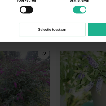
Voorkeuren
Statistieken
ja African Queen
Buddleja Purple Chip
struik
Vlinderstruik
 cm
€ 10,95
20-30 cm
Selectie toestaan