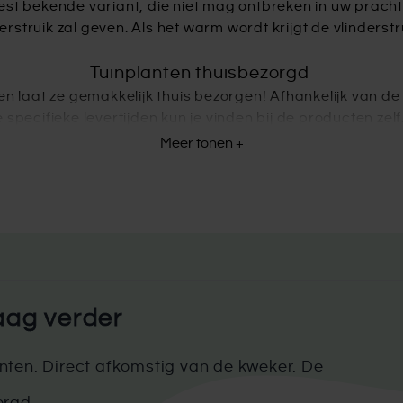
st bekende variant, die niet mag ontbreken in uw prach
struik zal geven. Als het warm wordt krijgt de vlinderstrui
Tuinplanten thuisbezorgd
it en laat ze gemakkelijk thuis bezorgen! Afhankelijk van de
ecifieke levertijden kun je vinden bij de producten zelf. 
e soort zijn blad verliest in de winter. In het voorjaar zul
Meer tonen +
om je er niet uit? Neem gerust
contact
met ons op, dan he
aag verder
ten. Direct afkomstig van de kweker. De