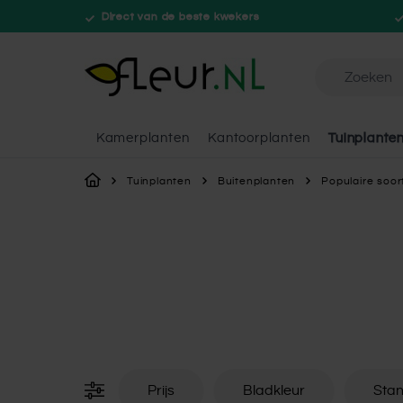
Direct van de beste kwekers
Doorzoek de 
Kamerplanten
Kantoorplanten
Tuinplante
Ga naar de inhoud
Tuinplanten
Buitenplanten
Populaire soor
Prijs
Bladkleur
Stan