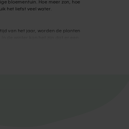
tige bloementuin. Hoe meer zon, hoe
k het liefst veel water.
 tijd van het jaar, worden de planten
In de winter kan het zijn dat er een
len ze weer uitlopen en mooie, volle
lpen wij je graag!