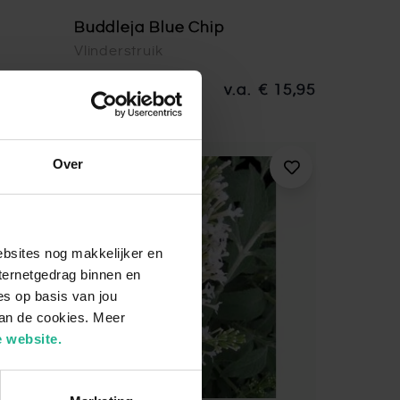
Buddleja Blue Chip
Vlinderstruik
€ 8,95
20-50 cm
v.a.
€ 15,95
Over
ebsites nog makkelijker en
ternetgedrag binnen en
es op basis van jou
van de cookies. Meer
 website.