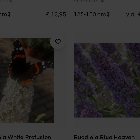
struik
Vlinderstruik
 cm
€ 13,95
125-150 cm
v.a.
ja White Profusion
Buddleja Blue Heaven