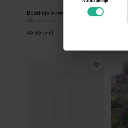
Noodzakelijk
Buddleja Alternifolia
Buddle
Vlinderstruik
Vlinder
40-50 cm
€ 12,95
30-40