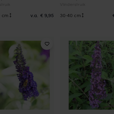
struik
Vlinderstruik
0 cm
v.a.
€ 9,95
30-40 cm