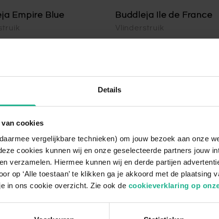
ja Empire Blue
Buddleja Ile de France
struik
Vlinderstruik
0 cm
v.a.
€ 8,95
30-80 cm
v.a.
Details
 van cookies
n daarmee vergelijkbare technieken) om jouw bezoek aan onze w
deze cookies kunnen wij en onze geselecteerde partners jouw in
en verzamelen. Hiermee kunnen wij en derde partijen advertenti
or op ‘Alle toestaan’ te klikken ga je akkoord met de plaatsing 
je in ons cookie overzicht. Zie ook de
cookieverklaring op onze