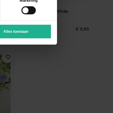
Marketing
Buddleja Snow White
Dwergvlinderstruik
€ 15,95
30-40 cm
€ 9,95
Alles toestaan