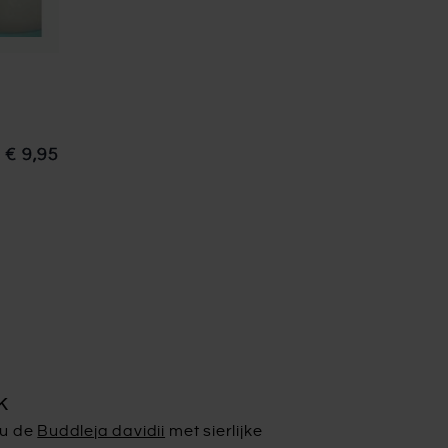
€ 9,95
k
t u de
Buddleja davidii
met sierlijke