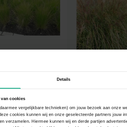
Ponytails
Miscanthus Silberspinn
ras
Prachtriet
Details
cm
€ 3,50
5-20 cm
v.a.
 van cookies
n daarmee vergelijkbare technieken) om jouw bezoek aan onze w
deze cookies kunnen wij en onze geselecteerde partners jouw in
en verzamelen. Hiermee kunnen wij en derde partijen advertenti