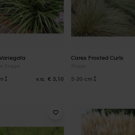
Variegata
Carex Frosted Curls
e Zegge
Zegge
cm
v.a.
€ 3,10
5-20 cm