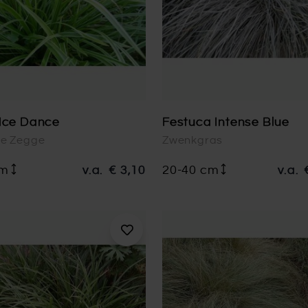
Ice Dance
Festuca Intense Blue
e Zegge
Zwenkgras
cm
v.a.
€ 3,10
20-40 cm
v.a.