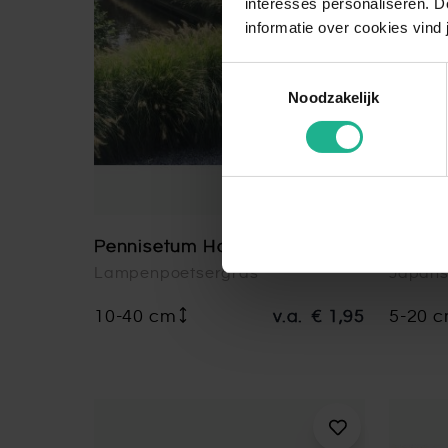
interesses personaliseren. Do
informatie over cookies vind 
Toestemmingsselectie
Noodzakelijk
Pennisetum Hameln
Hakon
Lampenpoetsergras
Japans
10-40 cm
v.a.
€ 1,95
5-20 