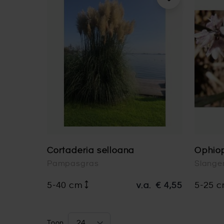
Cortaderia selloana
Ophio
Pampasgras
Slange
5-40 cm
v.a.
€ 4,55
5-25 
Toon