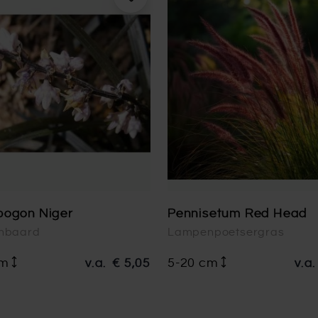
pogon Niger
Pennisetum Red Head
nbaard
Lampenpoetsergras
cm
v.a.
€ 5,05
5-20 cm
v.a.