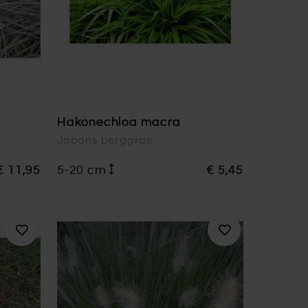
Hakonechloa macra
Japans berggras
€ 11,95
5-20 cm
€ 5,45