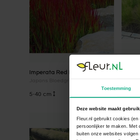
Imperata Red Baron
Stipa 
Japans Bloedgras
Vederg
Toestemming
5-40 cm
v.a.
€ 3,90
5-20 
Deze website maakt gebruik
Fleur.nl gebruikt cookies (e
persoonlijker te maken. Met 
buiten onze websites volgen 