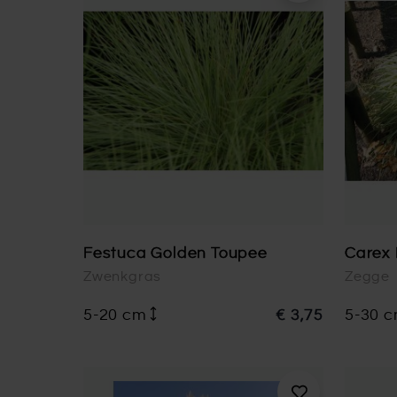
Festuca Golden Toupee
Carex 
Zwenkgras
Zegge
5-20 cm
€ 3,75
5-30 