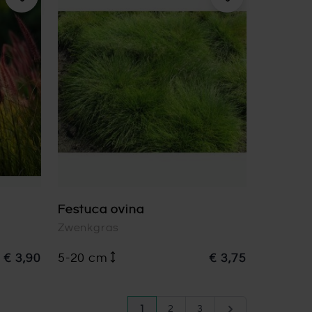
Festuca ovina
Zwenkgras
€ 3,90
5-20 cm
€ 3,75
Pagina
U lees momenteel pagina
Pagina
Pagina
Pagina
1
2
3