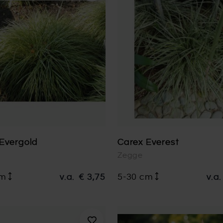
Evergold
Carex Everest
Zegge
cm
v.a.
€ 3,75
5-30 cm
v.a.