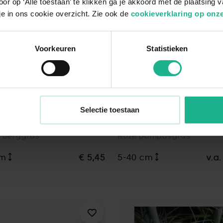
or op ‘Alle toestaan’ te klikken ga je akkoord met de plaatsing 
je in ons cookie overzicht. Zie ook de
cookieverklaring op onze
Voorkeuren
Statistieken
Selectie toestaan
echloa Aureola
Cortaderia Rosea
 berggras
Roze pampasgras
cm
€ 5,45
5-40 cm
v.a.