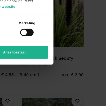
van de cookies. Meer
 website.
Marketing
Alles toestaan
Pennisetum Black Beauty
Zwart siergras
€ 4,55
5-40 cm
v.a.
€ 3,90