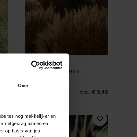
e
Miscanthus sinensis
Prachtriet
Over
€ 5,45
5-40 cm
v.a.
€ 5,45
ebsites nog makkelijker en
ternetgedrag binnen en
es op basis van jou