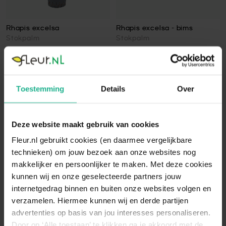
Rhapis excelsa
Rhapis excelsa - bims
Stokpalm
Stokpalm
30-140 cm
v.a.
€ 44,95
65-130 cm
v.a.
€ 31,95
Toestemming
Details
Over
Toon
Deze website maakt gebruik van cookies
2
producten
Fleur.nl gebruikt cookies (en daarmee vergelijkbare
technieken) om jouw bezoek aan onze websites nog
makkelijker en persoonlijker te maken. Met deze cookies
Schaduwgeschikte Rhapis Excelsa
kunnen wij en onze geselecteerde partners jouw
De
Rhapis Excelsa
is een ideale plant voor een donkere of
internetgedrag binnen en buiten onze websites volgen en
schaduwrijke hoek in uw kantoor. De palm, afkomstig uit
verzamelen. Hiermee kunnen wij en derde partijen
Zuidoost-Azië, bezit veel bladgroenkorrels waardoor de
advertenties op basis van jou interesses personaliseren.
plant prima kan overleven in wat donkerdere ruimtes. Een
Door op ‘Alle toestaan’ te klikken ga je akkoord met de
ander karakteristiek van de plant is zijn opvallende stam,