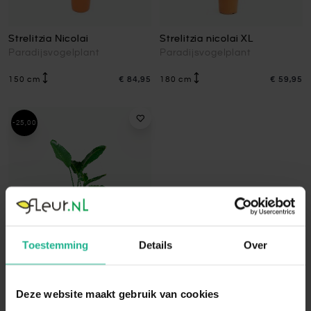
Strelitzia Nicolai
Strelitzia nicolai XL
Paradijsvogelplant
Paradijsvogelplant
150 cm
€ 84,95
180 cm
€ 59,95
-25,00
Toestemming
Details
Over
Strelitzia nicolai L
Deze website maakt gebruik van cookies
Paradijsvogelplant