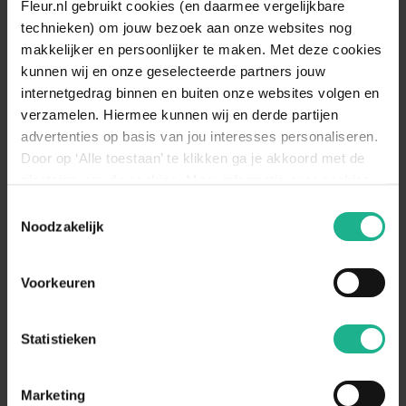
Fleur.nl gebruikt cookies (en daarmee vergelijkbare
150 cm
€ 54,95
technieken) om jouw bezoek aan onze websites nog
makkelijker en persoonlijker te maken. Met deze cookies
kunnen wij en onze geselecteerde partners jouw
internetgedrag binnen en buiten onze websites volgen en
Toon
verzamelen. Hiermee kunnen wij en derde partijen
advertenties op basis van jou interesses personaliseren.
3
producten
Door op ‘Alle toestaan’ te klikken ga je akkoord met de
plaatsing van de cookies. Meer informatie over cookies
vind je in ons cookie overzicht. Zie ook
Toestemmingsselectie
Strelitzia's bij Fleur.nl
de
cookieverklaring op onze website.
Noodzakelijk
Strelitzia's behoren tot de meest exclusieve kamerplanten
en wordt steeds populairder in Nederland. De prachtige
Voorkeuren
planten komen oorspronkelijk uit Zuid-Afrika en brengen
daardoor een zuidelijk sfeertje met zich mee. In Nederland
worden twee soorten strelitzia's verkocht: de wat stoere,
Statistieken
grote
Strelitzia nicolai
en de schitterend bloeiende
Strelitzia
reginae
. Beide kamerplanten staan schitterend in huis en
kunnen jarenlang meegaan. Vooral de Strelitzia Nicolai kan
Marketing
erg groot worden en is een ideale vonst in jouw zoektocht
Meer tonen +