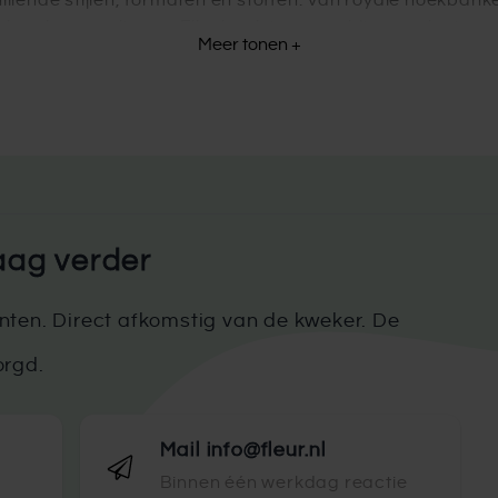
llende stijlen, formaten en stoffen. Van royale hoekbanken 
zoals velours en linnen. Elke bank is zorgvuldig geselecteerd
Meer tonen +
collectie en vind de bank die past bij jouw woonstijl én 
aag verder
ten. Direct afkomstig van de kweker. De
orgd.
Mail info@fleur.nl
Binnen één werkdag reactie