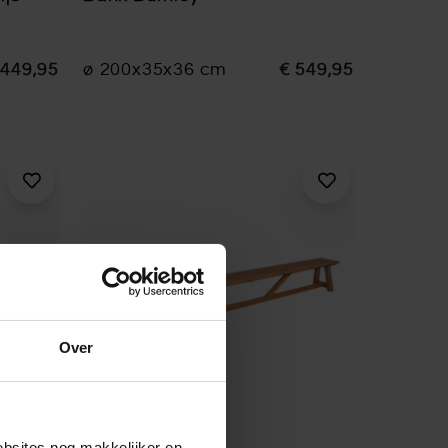
.449,95
ø 200x35x36 cm
€ 549,95
Over
ebsites nog makkelijker en