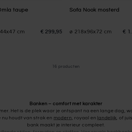
Omla taupe
Sofa Nook mosterd
x44x47 cm
€ 299,95
ø 218x96x72 cm
€ 1
16
producten
Banken – comfort met karakter
er. Het is de plek waar je ontspant na een lange dag, w
je nu houdt van strak en
modern
, royaal en
landelijk
, of ju
bank maakt je interieur compleet.