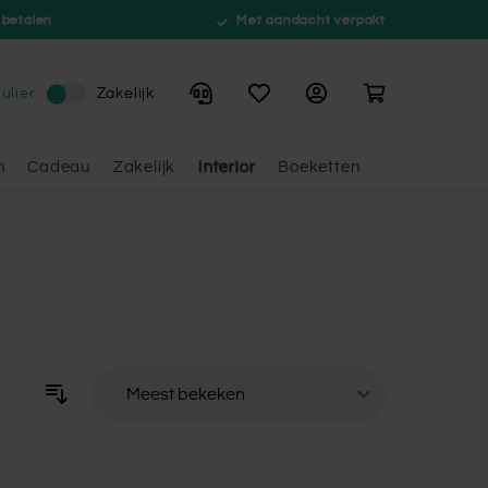
 betalen
Met aandacht verpakt
Winkelwagen
ulier
Zakelijk
n
Cadeau
Zakelijk
Interior
Boeketten
Sorteer op