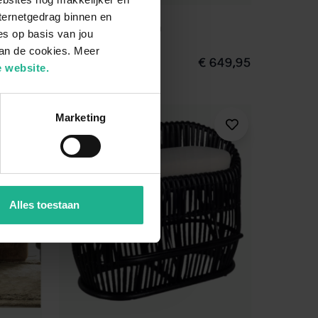
ternetgedrag binnen en
Tuinbank Pallion
es op basis van jou
van de cookies. Meer
.499,95
ø 350x36x47 cm
€ 649,95
 website.
Marketing
Alles toestaan