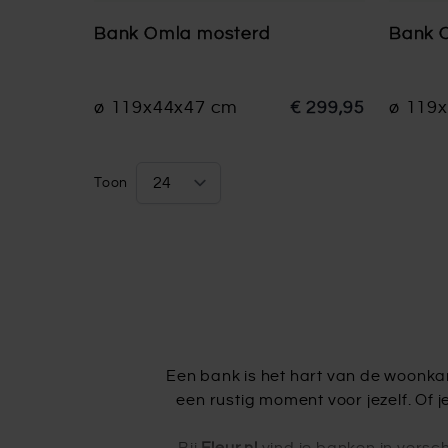
Bank Omla mosterd
Bank 
ø 119x44x47 cm
€ 299,95
ø 119
Toon
per pagina
Een bank is het hart van de woonkam
een rustig moment voor jezelf. Of 