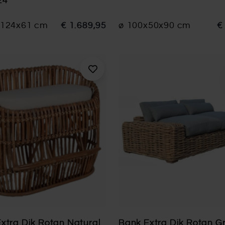
24
x124x61 cm
€ 1.689,95
ø 100x50x90 cm
€
xtra Dik Rotan Natural
Bank Extra Dik Rotan Gr