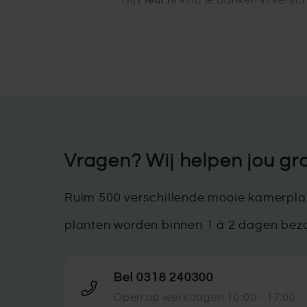
Bij
Fleur.nl
vind je banken in verschi
natuurlijke tinten tot rijke stoffen 
Ontdek onze 
Vragen? Wij helpen jou gr
Ruim 500 verschillende mooie kamerplan
planten worden binnen 1 à 2 dagen bez
Bel 0318 240300
Open op werkdagen 10:00 - 17:00