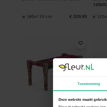
120x5
ø 180x110 cm
€ 329,95
ø 120
Toestemming
Deze website maakt gebruik
Fleur.nl gebruikt cookies (e