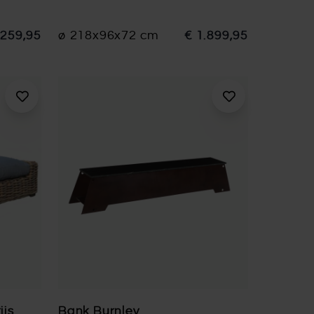
 259,95
ø 218x96x72 cm
€ 1.899,95
ijs
Bank Burnley