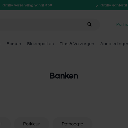
Gratis verzending vanaf €50
Gratis achteraf
hele winkel
Partic
n
Bomen
Bloempotten
Tips & Verzorgen
Aanbiedinge
Banken
l
Potkleur
Pothoogte