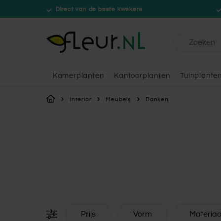
Direct van de beste kwekers
Doorzoek de 
Kamerplanten
Kantoorplanten
Tuinplante
Ga naar de inhoud
Interior
Meubels
Banken
Prijs
Vorm
Materiaa