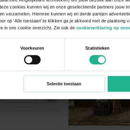
deze cookies kunnen wij en onze geselecteerde partners jouw in
reston
Bank Oslo
en verzamelen. Hiermee kunnen wij en derde partijen advertenti
or op ‘Alle toestaan’ te klikken ga je akkoord met de plaatsing 
x98x73 cm
€ 3.399,95
ø 230x95x72 cm
€ 1
je in ons cookie overzicht. Zie ook de
cookieverklaring op onze
Voorkeuren
Statistieken
Selectie toestaan