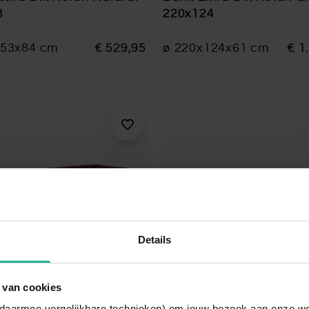
3
220x124
x53x84 cm
€ 529,95
ø 220x124x61 cm
€ 1
Details
 van cookies
n daarmee vergelijkbare technieken) om jouw bezoek aan onze w