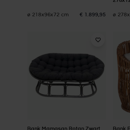
278x1
ø 218x96x72 cm
€ 1.899,95
ø 278
Bank Mamasan Rotan Zwart
Bank E