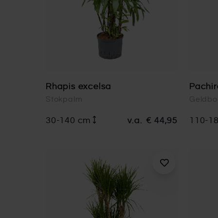
Rhapis excelsa
Pachir
Stokpalm
Geldb
30-140 cm
v.a.
€ 44,95
110-1