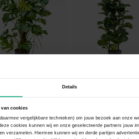
ra deliciosa mosstok
Ficus Bambino
Details
lant
Vioolbladplant / Tabakspl
80 cm
v.a.
€ 107,95
70-150 cm
v.a.
 van cookies
n daarmee vergelijkbare technieken) om jouw bezoek aan onze w
deze cookies kunnen wij en onze geselecteerde partners jouw in
en verzamelen. Hiermee kunnen wij en derde partijen advertenti