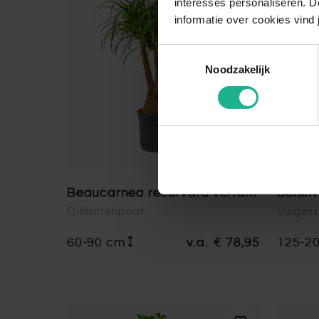
interesses personaliseren. Do
informatie over cookies vind 
Toestemmingsselectie
Noodzakelijk
Beaucarnea recurvata vertakt
Schef
Olifantenpoot
Vinger
60-90 cm
v.a.
€ 78,95
125-2