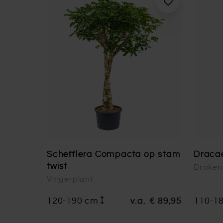
Schefflera Compacta op stam
Draca
twist
Drake
Vingerplant
120-190 cm
v.a.
€ 89,95
110-1