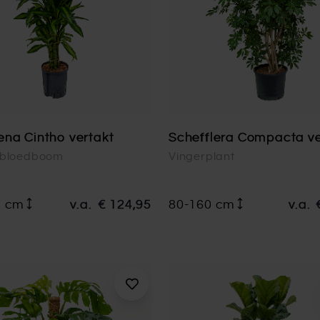
na Cintho vertakt
Schefflera Compacta ve
nbloedboom
Vingerplant
5 cm
v.a.
€ 124,95
80-160 cm
v.a.