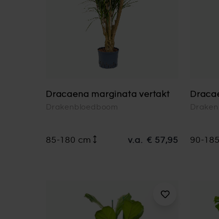
Dracaena marginata vertakt
Dracae
Drakenbloedboom
Drake
85-180 cm
v.a.
€ 57,95
90-18