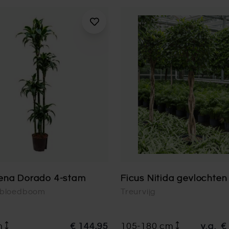
ena Dorado 4-stam
Ficus Nitida gevlochte
nbloedboom
Treurvijg
m
€ 144,95
105-180 cm
v.a.
€