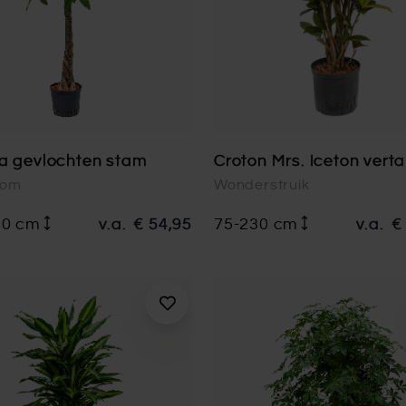
a gevlochten stam
Croton Mrs. Iceton verta
oom
Wonderstruik
80 cm
v.a.
€ 54,95
75-230 cm
v.a.
€