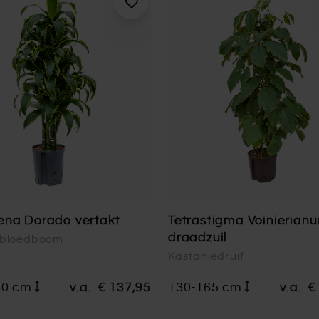
ena Dorado vertakt
Tetrastigma Voinierian
draadzuil
nbloedboom
Kastanjedruif
80 cm
v.a.
€ 137,95
130-165 cm
v.a.
€