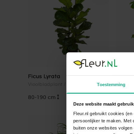
Ficus Lyrata
Monste
Toestemming
Vioolbladplant / Tabaksplant
Gatenp
80-190 cm
v.a.
€ 34,95
100-1
Deze website maakt gebruik
Fleur.nl gebruikt cookies (e
persoonlijker te maken. Met 
buiten onze websites volgen 