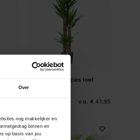
Yucca Elephantipes toef
Over
ant
Palmlelie
€ 23,95
90-155 cm
v.a.
€ 41,95
ebsites nog makkelijker en
ternetgedrag binnen en
es op basis van jou