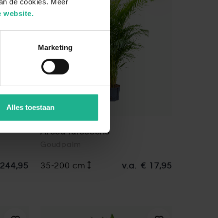
van de cookies. Meer
 website.
Marketing
Alles toestaan
Areca lutescens
Goudpalm
 244,95
35-200 cm
v.a.
€ 17,95