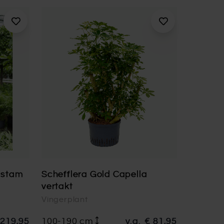
n stam
Schefflera Gold Capella
vertakt
Vingerplant
 219,95
100-190 cm
v.a.
€ 81,95