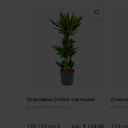
Dracaena Cintho carrousel
Draca
Drakenbloedboom
Drake
140-155 cm
v.a.
€ 124,95
170 c