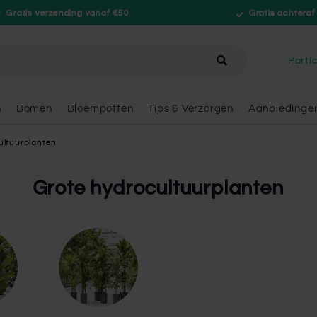
Gratis verzending vanaf €50
Gratis achteraf
hele winkel
Partic
n
Bomen
Bloempotten
Tips & Verzorgen
Aanbiedinge
ultuurplanten
Grote hydrocultuurplanten