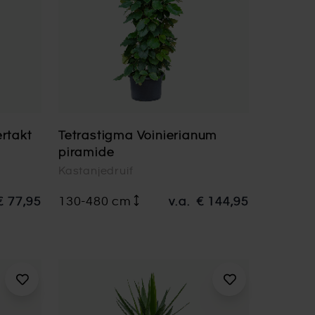
rtakt
Tetrastigma Voinierianum
piramide
Kastanjedruif
€ 77,95
130-480 cm
v.a.
€ 144,95