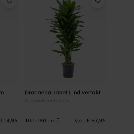
um
Dracaena Janet Lind vertakt
Drakenbloedboom
 114,95
100-180 cm
v.a.
€ 97,95