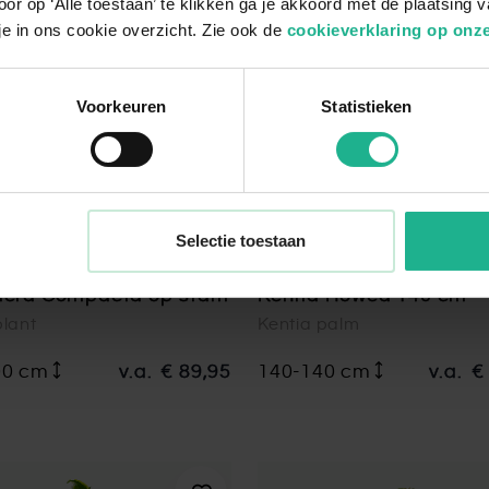
or op ‘Alle toestaan’ te klikken ga je akkoord met de plaatsing 
je in ons cookie overzicht. Zie ook de
cookieverklaring op onze
Voorkeuren
Statistieken
Selectie toestaan
flera Compacta op stam
Kentia Howea 140 cm
plant
Kentia palm
00 cm
v.a.
€ 89,95
140-140 cm
v.a.
€