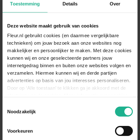
Toestemming
Details
Over
de natuurlijke contouren van je tuin.
Beplanting wordt weelderiger en gevarieerder, met
Deze website maakt gebruik van cookies
veel aandacht voor
inheemse planten
die goed
passen in hun omgeving en zorgen voor een rijke
Fleur.nl gebruikt cookies (en daarmee vergelijkbare
biodiversiteit. In plaats van het netjes onderhouden
technieken) om jouw bezoek aan onze websites nog
gazon kiezen we voor graslandachtige weiden en een
makkelijker en persoonlijker te maken. Met deze cookies
meer ‘wild’ groen effect. De tuin van 2026 nodigt uit
kunnen wij en onze geselecteerde partners jouw
om tijd in de natuur door te brengen, om tot rust te
internetgedrag binnen en buiten onze websites volgen en
komen en om te genieten van de schoonheid van
verzamelen. Hiermee kunnen wij en derde partijen
ongerepte beplanting.
advertenties op basis van jou interesses personaliseren.
Door op ‘Alle toestaan’ te klikken ga je akkoord met de
Van
plaatsing van de cookies. Meer informatie over cookies
zelfvoorzienend
vind je in ons cookie overzicht. Zie ook
Toestemmingsselectie
de
cookieverklaring op onze website.
Noodzakelijk
tot
therapeutisch
Gezondheid is al een
Voorkeuren
trend die zich in