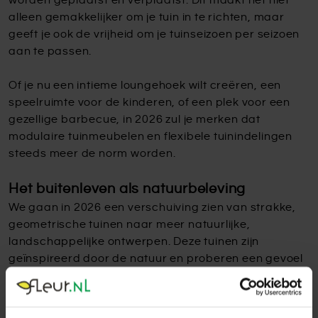
worden geplaatst en verplaatst. Dit maakt het niet
alleen gemakkelijker om je tuin in te richten, maar
geeft je ook de vrijheid om je tuinseizoen per seizoen
aan te passen.
Of je nu een intieme loungehoek wilt creëren, een
speelruimte voor de kinderen, of een plek voor een
gezellige barbecue, in 2026 zul je merken dat
modulaire tuinmeubelen en flexibele tuinindelingen
steeds meer de norm worden.
Het buitenleven als natuurbeleving
We gaan in 2026 een verschuiving zien van strakke,
geometrische tuinen naar meer natuurlijke,
landschappelijke ontwerpen. Deze tuinen zijn
geïnspireerd door de natuur en proberen een gevoel
van harmonie en rust te creëren. Dit betekent
golvende lijnen, het gebruik van natuurlijke
materialen zoals hout en steen, en het versterken van