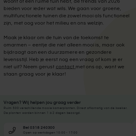
woont of een ruime tuin hebt, de trends van 2026
bieden voor ieder wat wils. We gaan voor groene,
multifunctionele tuinen die zowel mooi als functioneel
zijn, met oog voor het milieu en ons welzijn.
Maak je klaar om de tuin van de toekomst te
omarmen – eentje die niet alleen mooi is, maar ook
bijdraagt aan een duurzamere en gezondere
levensstijl.
Heb je eerst nog een vraag of kom je er
niet uit? Neem gerust
contact
met ons op, want we
staan graag voor je klaar!
Vragen? Wij helpen jou graag verder
Ruim 500 verschillende mooie kamerplanten. Direct afkomstig van de kweker.
De planten worden binnen 1 à 2 dagen bezorgd.
Bel 0318 240300
Open op werkdagen 10:00 - 17:00