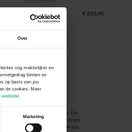
Banyanboom
 179,95
150 cm
€ 229,95
Over
ebsites nog makkelijker en
ternetgedrag binnen en
es op basis van jou
van de cookies. Meer
ant
 website.
en en mooie, diepgroene kleur. De
Marketing
us Audrey heeft een rechte, stevige
eaal voor diegenen die op zoek zijn