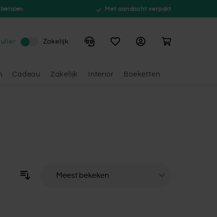
 betalen
Met aandacht verpakt
Winkelwagen
ulier
Zakelijk
n
Cadeau
Zakelijk
Interior
Boeketten
Sorteer op