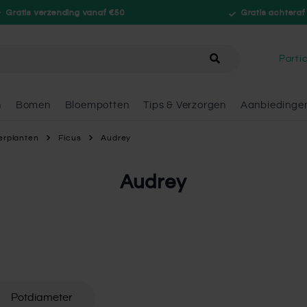
Gratis verzending vanaf €50
Gratis achteraf
hele winkel
Partic
n
Bomen
Bloempotten
Tips & Verzorgen
Aanbiedinge
rplanten
Ficus
Audrey
Audrey
Potdiameter