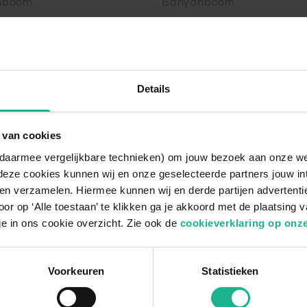
nboom
Banyanboom
5 cm
v.a.
€ 104,95
130 cm
€
Details
4
producten
 van cookies
n daarmee vergelijkbare technieken) om jouw bezoek aan onze w
deze cookies kunnen wij en onze geselecteerde partners jouw in
en verzamelen. Hiermee kunnen wij en derde partijen advertenti
Ficus Audrey
or op ‘Alle toestaan’ te klikken ga je akkoord met de plaatsing 
n elegante en luchtzuiverende kamerpl
je in ons cookie overzicht. Zie ook de
cookieverklaring op onze
De uitstraling van de Ficus Audrey
 kamerplant die bekend staat om zijn grote, ovale blader
Voorkeuren
Statistieken
 textuur, wat de plant een luxe uitstraling geeft. De Fic
gt voor een volle, weelderige uitstraling. Deze plant is id