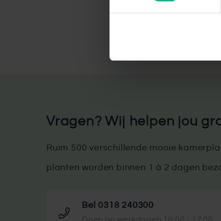
naar een plant die
De Ficus Audrey is een uitstekend
plant is ideaal voor zowel beginner
heeft de Ficus Audrey luchtzuive
robuuste aard maakt de plant gesch
De Ficus Audrey is een relatie
Standplaats
: De Ficus Audrey ho
vermijd direct zonlicht, omdat dit 
Vragen? Wij helpen jou gr
be
Water geven
: Geef de Ficus Audre
Ruim 500 verschillende mooie kamerplan
het overtollige water goed kan wegl
minder water no
planten worden binnen 1 à 2 dagen bez
Voeding
: Tijdens het groeiseizo
geven.
Temperatuur
: De Ficus Audrey voe
Bel 0318 240300
plant niet in de buurt van koude to
Open op werkdagen 10:00 - 17:00