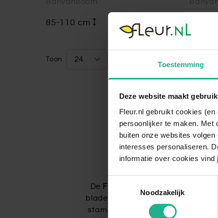
Banyanboom
Banya
85-110 cm
v.a.
€ 49,95
90-22
Toon
per pagina
Toestemming
Deze website maakt gebruik
Fleur.nl gebruikt cookies (e
persoonlijker te maken. Met 
buiten onze websites volgen 
interesses personaliseren. Do
Ee
informatie over cookies vind 
Toestemmingsselectie
De
Ficus Audrey
is een prachtige
Noodzakelijk
bladeren hebben een fluweelachtige
stam en een bossige groei, wat zor