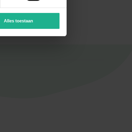
t in hun interieur.
erhoudsvriendelijke kamerplant. De
Alles toestaan
eenvoudig te verzorgen is. Daarnaast
 een gezonder binnenklimaat. Zijn
 goed gedijt in je huis of kantoor.
 verzorgingstips in acht neemt:
r hij voldoende licht krijgt, maar
assen aan minder licht, maar voor de
ig.
de droog aanvoelt. Zorg ervoor dat
atering. In de winter heeft de plant
tandigheden aan.
n beetje vloeibare plantenvoeding
nodig.
 graden Celsius. Zorg ervoor dat de
 warme luchtstromen, zoals dicht bij