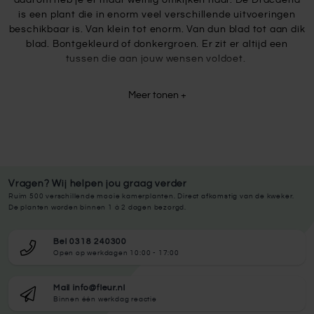
daarom heb je er maar weinig omkijken naar. De Dracaena
is een plant die in enorm veel verschillende uitvoeringen
beschikbaar is. Van klein tot enorm. Van dun blad tot aan dik
blad. Bontgekleurd of donkergroen. Er zit er altijd een
tussen die aan jouw wensen voldoet.
Soorten Dracaena
Meer tonen +
Elke soort Dracaena is makkelijk te onderhouden. Bij een
Dracaena kun je onderscheid maken in de vorm (vertakt of
meerdere stammen) en in het soort blad. Een
Dracaena
Marginata
heeft erg spits, langwerpig blad. Ben je op zoek
naar wat dikker blad, dan kun je bijvoorbeeld kijken naar een
Dracaena
Hawaiian
,
Lemon Lime
of
Janet Graig
. Daarnaast
Vragen? Wij helpen jou graag verder
is er nog een onderscheid te maken in de hoogte. Ze
Ruim 500 verschillende mooie kamerplanten. Direct afkomstig van de kweker.
De planten worden binnen 1 à 2 dagen bezorgd.
beginnen vanaf 80 cm hoogte, maar ze zijn ook beschikbaar
als
XXL plant
van 250 cm hoog!
Bel 0318 240300
Open op werkdagen 10:00 - 17:00
Verzorging van Dracaena
De drakenbloedboom verbruikt weinig water. Wanneer de
Mail info@fleur.nl
grond droog aanvoelt, hoef je pas opnieuw water te geven.
Binnen één werkdag reactie
In de winterperiode kan de plant 4-6 weken zonder water. In