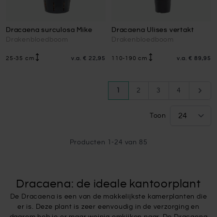
Dracaena surculosa Mike
Dracaena Ulises vertakt
Drakenbloedboom
Drakenbloedboom
25-35 cm
v.a.
€ 22,95
110-190 cm
v.a.
€ 89,95
Pagina
U lees momenteel pagina
Pagina
Pagina
Pagina
Pagin
1
2
3
4
Toon
Producten
1
-
24
van
85
Dracaena: de ideale kantoorplant
De Dracaena is een van de makkelijkste kamerplanten die
er is. Deze plant is zeer eenvoudig in de verzorging en