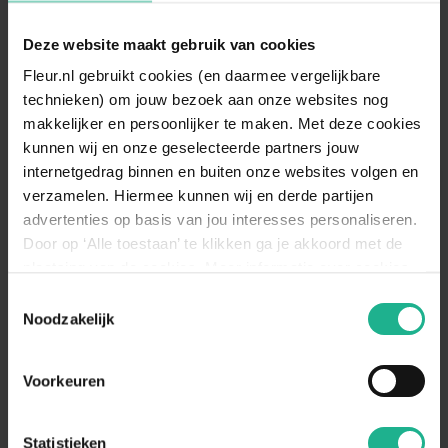
Dracaena Jade Jewel
Dracaena Green Jewel 2-
Deze website maakt gebruik van cookies
Drakenbloedboom
stam
Drakenbloedboom
Fleur.nl gebruikt cookies (en daarmee vergelijkbare
technieken) om jouw bezoek aan onze websites nog
55 cm
€ 11,95
80 cm
€ 21,95
makkelijker en persoonlijker te maken. Met deze cookies
kunnen wij en onze geselecteerde partners jouw
internetgedrag binnen en buiten onze websites volgen en
verzamelen. Hiermee kunnen wij en derde partijen
advertenties op basis van jou interesses personaliseren.
Door op ‘Alle toestaan’ te klikken ga je akkoord met de
plaatsing van de cookies. Meer informatie over cookies
vind je in ons cookie overzicht. Zie ook
Toestemmingsselectie
de
cookieverklaring op onze website.
Noodzakelijk
Voorkeuren
Dracaena marginata Bicolor
Dracaena Compacta vertakt
Drakenbloedboom
Drakenbloedboom
Statistieken