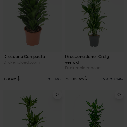
Dracaena Compacta
Dracaena Janet Craig
Drakenbloedboom
vertakt
Drakenbloedboom
160 cm
€ 11,95
70-180 cm
v.a.
€ 54,95