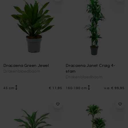
Dracaena Green Jewel
Dracaena Janet Craig 4-
Drakenbloedboom
stam
Drakenbloedboom
45 cm
€ 11,95
160-190 cm
v.a.
€ 99,95