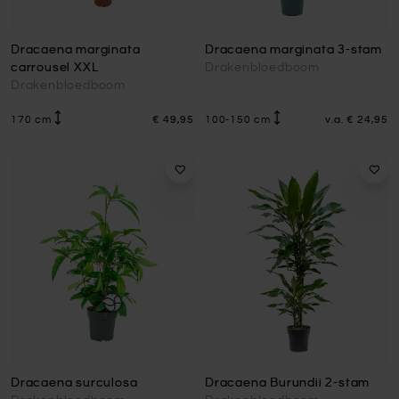
Dracaena marginata
Dracaena marginata 3-stam
carrousel XXL
Drakenbloedboom
Drakenbloedboom
170 cm
€ 49,95
100-150 cm
v.a.
€ 24,95
Dracaena surculosa
Dracaena Burundii 2-stam