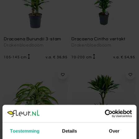
Dracaena Burundii 3-stam
Dracaena Cintho vertakt
Drakenbloedboom
Drakenbloedboom
105-145 cm
v.a.
€ 36,95
70-200 cm
v.a.
€ 54,95
Toestemming
Details
Over