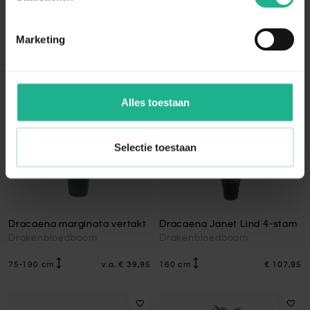
120 cm
v.a.
€ 21,95
65-165 cm
v.a.
€ 54,95
Marketing
Alles toestaan
Selectie toestaan
Dracaena marginata vertakt
Dracaena Janet Lind 4-stam
Drakenbloedboom
Drakenbloedboom
75-190 cm
v.a.
€ 39,95
160 cm
€ 107,95