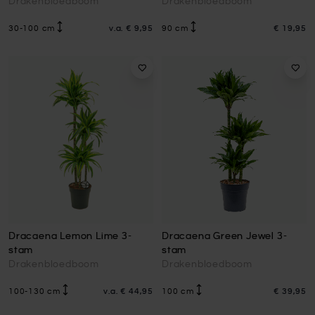
Drakenbloedboom
Drakenbloedboom
30-100 cm
v.a.
€ 9,95
90 cm
€ 19,95
Dracaena Lemon Lime 3-
Dracaena Green Jewel 3-
stam
stam
Drakenbloedboom
Drakenbloedboom
100-130 cm
v.a.
€ 44,95
100 cm
€ 39,95