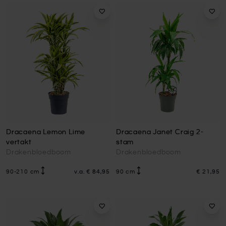
Dracaena Lemon Lime
Dracaena Janet Craig 2-
vertakt
stam
Drakenbloedboom
Drakenbloedboom
90-210 cm
v.a.
€ 84,95
90 cm
€ 21,95