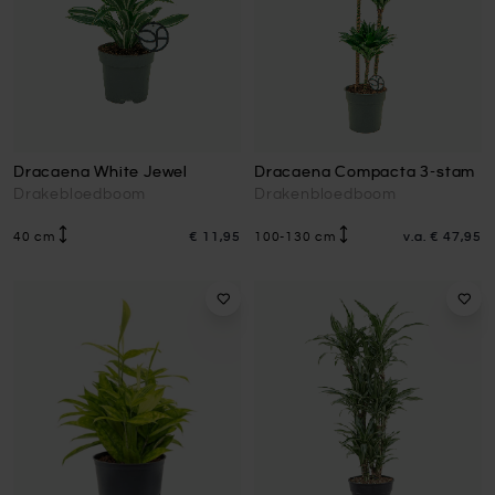
Dracaena White Jewel
Dracaena Compacta 3-stam
Drakebloedboom
Drakenbloedboom
40 cm
€ 11,95
100-130 cm
v.a.
€ 47,95