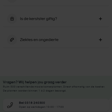
8 weken lang elke dag 12–14 uur volledige duisternis
De kerstster heeft een beperkt luchtzuiverend
(door een doos erover te zetten of in een donkere kast).
vermogen, maar draagt wel bij aan zuurstofproductie
Overdag helder licht geven. Dit stimuleert de vorming
Is de kerstster giftig?
en luchtvertraging.
van nieuwe gekleurde bracteeën.
Kerstster is licht giftig voor huisdieren en mensen. Het
witte melksap kan huidirritatie veroorzaken en inname
Ziektes en ongedierte
leidt soms tot maagklachten. Houd buiten bereik van
kauwende dieren.
De kerstster wordt vooral aangetast door wolluis, spint
en bladluis, die herkenbaar zijn aan plakkerige
bladeren, fijne webjes of witte pluisjes. Deze plagen
verzwakken de plant door sap te onttrekken en komen
vooral voor bij droge lucht of slechte
groeiomstandigheden. Ook kan de kerstster last krijgen
Vragen? Wij helpen jou graag verder
van wortelrot door te veel water, wat leidt tot geel blad
Ruim 500 verschillende mooie kamerplanten. Direct afkomstig van de kweker.
De planten worden binnen 1 à 2 dagen bezorgd.
en slappe stengels. De behandeling bestaat uit het
verhogen van de luchtvochtigheid, minder water geven
Bel 0318 240300
en het gebruik van een zeepoplossing, neemolie of een
Open op werkdagen 10:00 - 17:00
mild biologisch bestrijdingsmiddel. Bij wortelrot is het