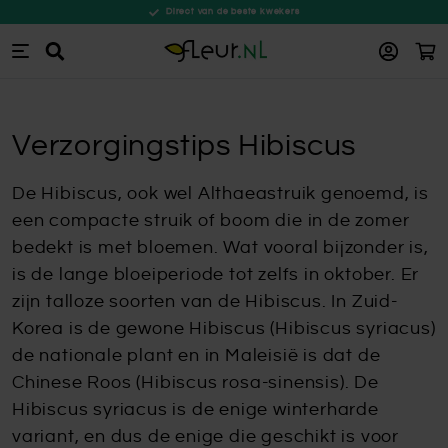
Direct van de beste kwekers
Win
Zoeken
Ga naar de inhoud
Verzorgingstips Hibiscus
De Hibiscus, ook wel Althaeastruik genoemd, is
een compacte struik of boom die in de zomer
bedekt is met bloemen. Wat vooral bijzonder is,
is de lange bloeiperiode tot zelfs in oktober. Er
zijn talloze soorten van de Hibiscus. In Zuid-
Korea is de gewone Hibiscus (Hibiscus syriacus)
de nationale plant en in Maleisië is dat de
Chinese Roos (Hibiscus rosa-sinensis). De
Hibiscus syriacus is de enige winterharde
variant, en dus de enige die geschikt is voor