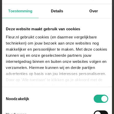
Toestemming
Details
Over
Deze website maakt gebruik van cookies
Klantenservice
Fleur.nl gebruikt cookies (en daarmee vergelijkbare
technieken) om jouw bezoek aan onze websites nog
makkelijker en persoonlijker te maken. Met deze cookies
Hibiscus verzorging
kunnen wij en onze geselecteerde partners jouw
internetgedrag binnen en buiten onze websites volgen en
verzamelen. Hiermee kunnen wij en derde partijen
Hibiscus water geven
advertenties op basis van jou interesses personaliseren.
Door op ‘Alle toestaan’ te klikken ga je akkoord met de
De Hibiscus houdt van licht vochtige grond. Als de
plaatsing van de cookies. Meer informatie over cookies
bladeren gaan hangen of bloemknoppen uitvallen is het
vind je in ons cookie overzicht. Zie ook
Toestemmingsselectie
Hibiscus bemesten
tijd om water te geven, wat vooral in droge periodes is.
de
cookieverklaring op onze website.
Noodzakelijk
In het voorjaar kun je de Hibiscus het best wat
organische voeding geven.