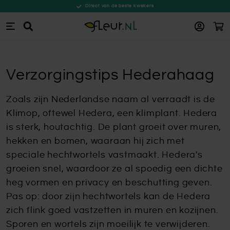
Direct van de beste kwekers
Win
Zoeken
Ga naar de inhoud
Verzorgingstips Hederahaag
Zoals zijn Nederlandse naam al verraadt is de
Klimop, oftewel Hedera, een klimplant. Hedera
is sterk, houtachtig. De plant groeit over muren,
hekken en bomen, waaraan hij zich met
speciale hechtwortels vastmaakt. Hedera's
groeien snel, waardoor ze al spoedig een dichte
heg vormen en privacy en beschutting geven.
Pas op: door zijn hechtwortels kan de Hedera
zich flink goed vastzetten in muren en kozijnen.
Sporen en wortels zijn moeilijk te verwijderen.