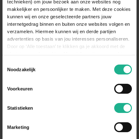
technieken) om jouw bezoek aan onze websites nog
makkelijker en persoonlijker te maken. Met deze cookies
kunnen wij en onze geselecteerde partners jouw
internetgedrag binnen en buiten onze websites volgen en
verzamelen. Hiermee kunnen wij en derde partijen
advertenties op basis van jou interesses personaliseren.
Klantenservice
Door op ‘Alle toestaan’ te klikken ga je akkoord met de
plaatsing van de cookies. Meer informatie over cookies
vind je in ons cookie overzicht. Zie ook
Toestemmingsselectie
Hederahaag verzorging
de
cookieverklaring op onze website.
Noodzakelijk
Voorkeuren
Hederahaag water geven
De klimop heeft veel water nodig, geef daarom in de
Statistieken
lente en zomer regelmatig water. Wanneer het erg
Standplaats hederahaag
warm is en/of een lange periode niet heeft geregend, is
Marketing
dagelijks water geven belanrgijk.
De klimop staat graag op een zonnige of halfschaduw
plekje in de tuin. Wanneer de plant volledig in de