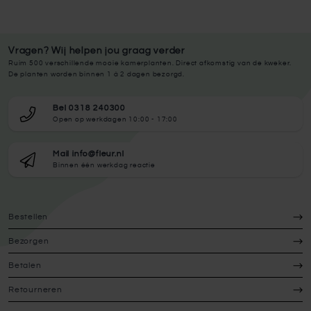
Vragen? Wij helpen jou graag verder
Ruim 500 verschillende mooie kamerplanten. Direct afkomstig van de kweker.
De planten worden binnen 1 à 2 dagen bezorgd.
Bel 0318 240300
Open op werkdagen 10:00 - 17:00
Mail info@fleur.nl
Binnen één werkdag reactie
Bestellen
Bezorgen
Betalen
Retourneren