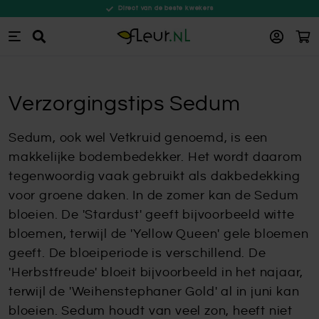
Direct van de beste kwekers
Win
Zoeken
Ga naar de inhoud
Verzorgingstips Sedum
Sedum, ook wel Vetkruid genoemd, is een
makkelijke bodembedekker. Het wordt daarom
tegenwoordig vaak gebruikt als dakbedekking
voor groene daken. In de zomer kan de Sedum
bloeien. De 'Stardust' geeft bijvoorbeeld witte
bloemen, terwijl de 'Yellow Queen' gele bloemen
geeft. De bloeiperiode is verschillend. De
'Herbstfreude' bloeit bijvoorbeeld in het najaar,
terwijl de 'Weihenstephaner Gold' al in juni kan
bloeien. Sedum houdt van veel zon, heeft niet