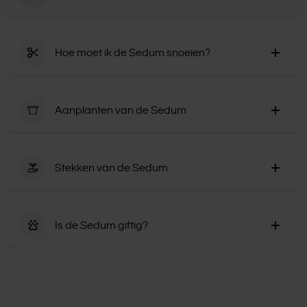
‘Yellow queen’ slechts 10 cm hoog kan worden.
Na de bloei, tussen oktober en maart.
Hoe moet ik de Sedum snoeien?
Snoei de dode bladeren weg tot aan de nieuwe
knoppen.
Aanplanten van de Sedum
Plant de Sedum bij voorkeur in het voorjaar in goed
waterdoorlatende grond. Het is geschikt voor een
Stekken van de Sedum
rotstuin.
Als je Sedum wilt vermeerderen of ‘verjongen’, kun je dit
het beste doen in het voorjaar. Gebruik een plant die al
Is de Sedum giftig?
enkele jaren oud is, graaf deze op en verdeel de plant
inclusief kluit in meerdere stukken. Je kunt ze nu
Sedum vormt geen gevaar voor zowel mens als dier.
eenvoudig opnieuw planten.