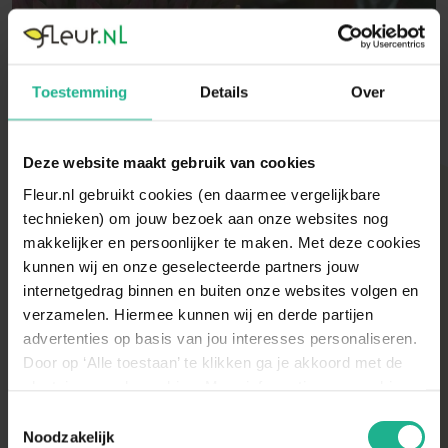
Toestemming
Details
Over
Klantenservice
Deze website maakt gebruik van cookies
Fleur.nl gebruikt cookies (en daarmee vergelijkbare
Sedum verzorging
technieken) om jouw bezoek aan onze websites nog
makkelijker en persoonlijker te maken. Met deze cookies
kunnen wij en onze geselecteerde partners jouw
internetgedrag binnen en buiten onze websites volgen en
Sedum water geven
verzamelen. Hiermee kunnen wij en derde partijen
advertenties op basis van jou interesses personaliseren.
De Sedum kun je zien als een soort vetplant; deze heeft
Door op ‘Alle toestaan’ te klikken ga je akkoord met de
erg weinig water nodig en staat liever in droge grond.
Sedum bemesten
plaatsing van de cookies. Meer informatie over cookies
Bewater deze plant dan ook alleen wanneer het echt
vind je in ons cookie overzicht. Zie ook
Toestemmingsselectie
heel warm is en/of een lange periode droog is geweest.
Je kunt de plant eens in het jaar wat compost geven, bij
de
cookieverklaring op onze website.
Noodzakelijk