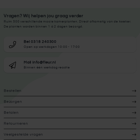
Vragen? Wij helpen jou graag verder
Ruim 500 verschillende mooie kamerplanten. Direct afkomstig van de kweker.
De planten worden binnen 1 à 2 dagen bezorgd.
Bel 0318 240300
Open op werkdagen 10:00 - 17:00
Mail info@fleur.nl
Binnen één werkdag reactie
Bestellen
Bezorgen
Betalen
Retourneren
Veelgestelde vragen