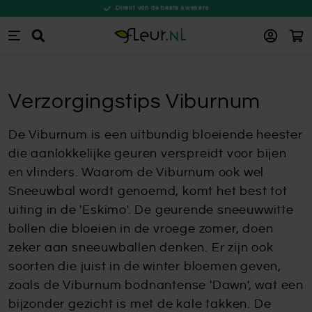
Direct van de beste kwekers
Win
Zoeken
Ga naar de inhoud
Verzorgingstips Viburnum
De Viburnum is een uitbundig bloeiende heester
die aanlokkelijke geuren verspreidt voor bijen
en vlinders. Waarom de Viburnum ook wel
Sneeuwbal wordt genoemd, komt het best tot
uiting in de 'Eskimo'. De geurende sneeuwwitte
bollen die bloeien in de vroege zomer, doen
zeker aan sneeuwballen denken. Er zijn ook
soorten die juist in de winter bloemen geven,
zoals de Viburnum bodnantense 'Dawn', wat een
bijzonder gezicht is met de kale takken. De