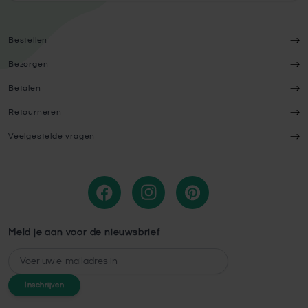
om de pot om de luchtvochtigheid te verhogen. Stap 7.
Zet de stekjes op een goed verlichte plek zonder direct
Bestellen
zonlicht. Stap 8. De stekjes hebben na drie tot vier
weken voldoende wortels om het plastic zakje weg te
Bezorgen
halen. Blijf de stekjes regelmatig water geven. Verpot
Betalen
de stekjes wanneer deze te groot geworden zijn voor de
pot. Stap 9. Laat de stekjes de gehele winter binnen. In
Retourneren
het voorjaar kunnen ze in de tuin geplant worden.
Veelgestelde vragen
Meld je aan voor de nieuwsbrief
E-mailadres
Inschrijven