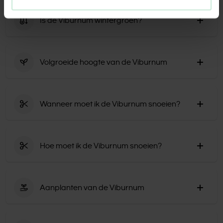
De Viburnum is winterhard.
aan de struik.
Is de Viburnum wintergroen?
Niet alle varianten van de Viburnum zijn wintergroen.
De Viburnum tinus bijvoorbeeld wel, maar de ‘Eskimo’
Volgroeide hoogte van de Viburnum
niet.
Sommige soorten van de Viburnum kunnen een hoogte
van zo’n 2-2.5 meter bereiken. Andere soorten zoals de
Wanneer moet ik de Viburnum snoeien?
‘Jermyns Globe’ hebben een volgroeide hoogte van 1
meter. Deze soort kun je daarom ook gemakkelijk in een
Het is niet nodig om de Viburnum te snoeien. Wil je hem
pot zetten.
toch wat in vorm brengen of verkleinen, is het
Hoe moet ik de Viburnum snoeien?
afhankelijk van de soort wanneer de beste tijd hiervoor
is. In de meeste gevallen is dit rond april.
Knip eerst de dode takken weg en snoei vervolgens de
uitstekende scheuten terug tot de struik in vorm is.
Aanplanten van de Viburnum
De Viburnum kan het hele jaar door geplant worden in
lichtzure grond. Het is wel raadzaam om het uit te