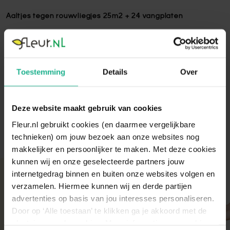
Aaltjes tegen rouwvliegjes 25m2 + 24 vangplaten
Deze combinatie van aaltjes en plakstrips (24 stuks) zorgt
voor een complete bestrijding van zowel de larven als de
volwassen rouwvliegjes, waardoor jouw kamerplanten snel
weer gezond worden!
Toestemming
Details
Over
Lees volledige omschrijving
Deze website maakt gebruik van cookies
Fleur.nl gebruikt cookies (en daarmee vergelijkbare
technieken) om jouw bezoek aan onze websites nog
makkelijker en persoonlijker te maken. Met deze cookies
kunnen wij en onze geselecteerde partners jouw
Met aandacht verpakt
internetgedrag binnen en buiten onze websites volgen en
verzamelen. Hiermee kunnen wij en derde partijen
Onze kamer- en tuinplanten komen elke ochtend
advertenties op basis van jou interesses personaliseren.
direct van de kweker binnen. Verser kan niet!
Door op ‘Alle toestaan’ te klikken ga je akkoord met de
Zodra de planten bij ons binnen zijn, vindt er altijd
een kwaliteitscontrole en strenge keuring plaats.
plaatsing van de cookies. Meer informatie over cookies