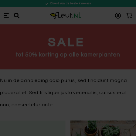
Direct van de beste kwekers
Win
Zoeken
Ga naar de inhoud
Nu in de aanbieding odio purus, sed tincidunt magna
placerat et. Sed tristique justo venenatis, cursus erat
non, consectetur ante.