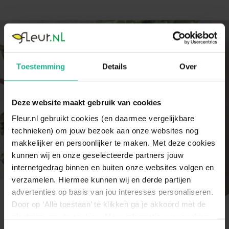
Toestemming
Details
Over
Deze website maakt gebruik van cookies
Fleur.nl gebruikt cookies (en daarmee vergelijkbare
technieken) om jouw bezoek aan onze websites nog
makkelijker en persoonlijker te maken. Met deze cookies
kunnen wij en onze geselecteerde partners jouw
internetgedrag binnen en buiten onze websites volgen en
verzamelen. Hiermee kunnen wij en derde partijen
advertenties op basis van jou interesses personaliseren.
Kamerplanten trends anno 2027
Door op ‘Alle toestaan’ te klikken ga je akkoord met de
Ontdek de kamerplanten trends van dit jaar. We hebben een
plaatsing van de cookies. Meer informatie over cookies
dosis inspiratie voor je op een rijtje gezet!
vind je in ons cookie overzicht. Zie ook