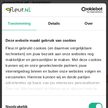
Agapanthus wit - kunstplant
Agapanthus wit - kunstplant -
Lees volledige omschrijving
Toestemming
Details
Over
Deze website maakt gebruik van cookies
Fleur.nl gebruikt cookies (en daarmee vergelijkbare
technieken) om jouw bezoek aan onze websites nog
makkelijker en persoonlijker te maken. Met deze cookies
Met aandacht verpakt
kunnen wij en onze geselecteerde partners jouw
Onze kamer- en tuinplanten komen elke ochtend
internetgedrag binnen en buiten onze websites volgen en
direct van de kweker binnen. Verser kan niet!
verzamelen. Hiermee kunnen wij en derde partijen
Zodra de planten bij ons binnen zijn, vindt er altijd
advertenties op basis van jou interesses personaliseren.
een kwaliteitscontrole en strenge keuring plaats.
Door op ‘Alle toestaan’ te klikken ga je akkoord met de
De planten worden daarna (in de meeste gevallen)
diezelfde dag nog verstuurd om de beste kwaliteit
plaatsing van de cookies. Meer informatie over cookies
te behouden.
vind je in ons cookie overzicht. Zie ook
Toestemmingsselectie
de
cookieverklaring op onze website.
Noodzakelijk