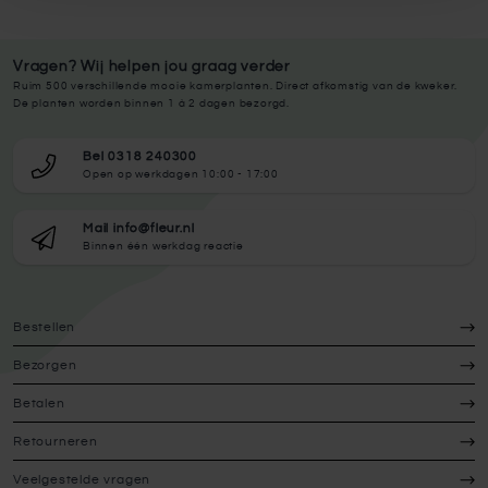
Vragen? Wij helpen jou graag verder
Ruim 500 verschillende mooie kamerplanten. Direct afkomstig van de kweker.
De planten worden binnen 1 à 2 dagen bezorgd.
Bel 0318 240300
Open op werkdagen 10:00 - 17:00
Mail info@fleur.nl
Binnen één werkdag reactie
Bestellen
Bezorgen
Betalen
Retourneren
Veelgestelde vragen