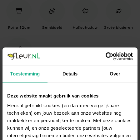
Pot ø 12cm
Gemiddeld
Halfschaduw
Grote bladeren
Luchtzuiverend
Toestemming
Details
Over
Specificaties
Deze website maakt gebruik van cookies
Fleur.nl gebruikt cookies (en daarmee vergelijkbare
Standplaats
Halfschaduw
technieken) om jouw bezoek aan onze websites nog
Zoals de meeste varens gedijt de
makkelijker en persoonlijker te maken. Met deze cookies
Standplaats
Aglaonema op een lichte, maar
kunnen wij en onze geselecteerde partners jouw
omschrijving
beschaduwde plaats. Vermijd daarom
internetgedrag binnen en buiten onze websites volgen en
direct zonlicht.