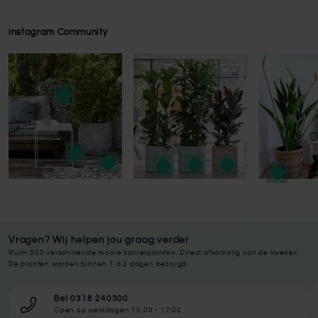
Instagram Community
Press to skip carousel
Press to skip carousel
Vragen? Wij helpen jou graag verder
Ruim 500 verschillende mooie kamerplanten. Direct afkomstig van de kweker.
De planten worden binnen 1 à 2 dagen bezorgd.
Bel 0318 240300
Open op werkdagen 10:00 - 17:00