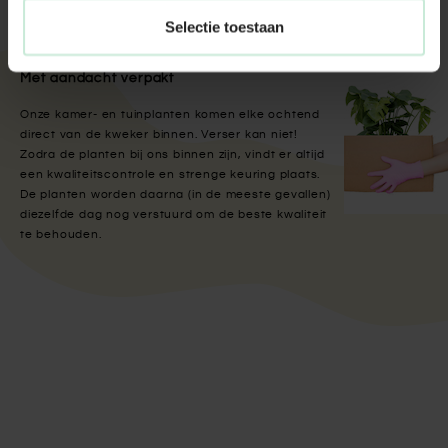
Selectie toestaan
Met aandacht verpakt
Onze kamer- en tuinplanten komen elke ochtend
direct van de kweker binnen. Verser kan niet!
Zodra de planten bij ons binnen zijn, vindt er altijd
een kwaliteitscontrole en strenge keuring plaats.
De planten worden daarna (in de meeste gevallen)
diezelfde dag nog verstuurd om de beste kwaliteit
te behouden.