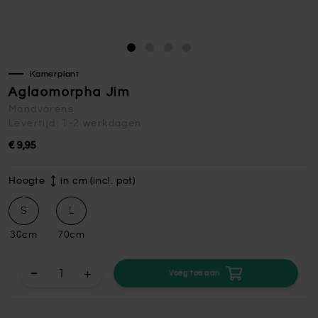
Kamerplant
Aglaomorpha Jim
Mandvarens
Levertijd: 1-2 werkdagen
€ 9,95
Hoogte
in cm (incl. pot)
S
L
30cm
70cm
+
Voeg toe aan