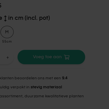
5
e
in cm (incl. pot)
M
55cm
+
Voeg toe aan
klanten beoordelen ons met een
9.4
uldig verpakt in
stevig materiaal
assortiment, duurzame kwalitatieve planten