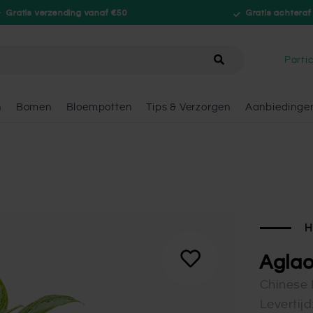
Gratis verzending vanaf €50
Gratis achteraf
hele winkel
Partic
n
Bomen
Bloempotten
Tips & Verzorgen
Aanbiedinge
H
Aglao
Chinese 
Levertij