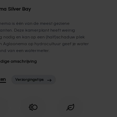
ma Silver Bay
nema is één van de meest geziene
anten. Deze kamerplant heeft weinig
g nodig en kan op een (half)schaduw plek
n Aglaonema op hydrocultuur geef je water
and van een watermeter.
edige omschrijving
ken
Verzorgingstips