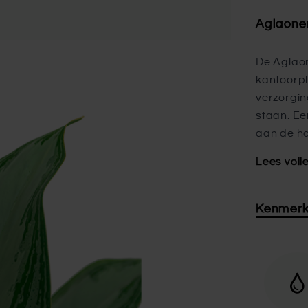
Aglaone
De Aglao
kantoorpl
verzorgin
staan. Ee
aan de h
Lees voll
Kenmer