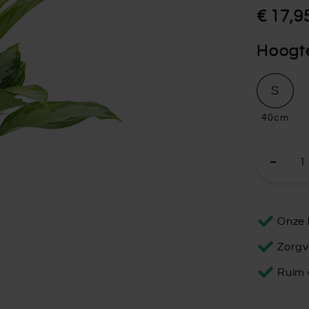
€ 17,9
Hoogt
S
40cm
Onze 
Zorgv
Ruim 