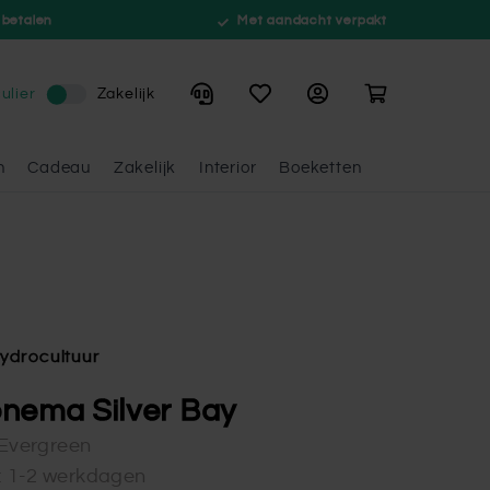
 betalen
Met aandacht verpakt
Winkelwagen
ulier
Zakelijk
n
Cadeau
Zakelijk
Interior
Boeketten
ydrocultuur
nema Silver Bay
Evergreen
d: 1-2 werkdagen