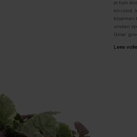
je tuin d
en rood. 
bloemen t
vinden op
Glow' groe
Lees voll