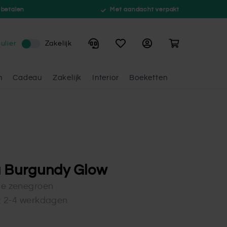
 betalen
Met aandacht verpakt
Winkelwagen
ulier
Zakelijk
n
Cadeau
Zakelijk
Interior
Boeketten
 Burgundy Glow
de zenegroen
d: 2-4 werkdagen