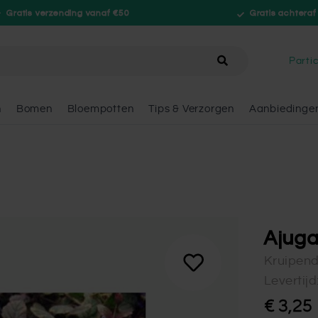
Gratis verzending vanaf €50
Gratis achteraf
hele winkel
Partic
n
Bomen
Bloempotten
Tips & Verzorgen
Aanbiedinge
Ajuga
Kruipen
Levertij
€ 3,25