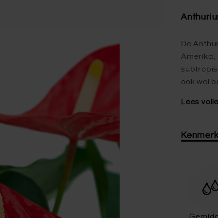
Anthuri
De Anthur
Amerika, 
subtropis
ook wel b
Lees voll
Kenmer
Gemidd