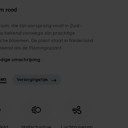
um rood
ium, die zijn oorsprong vindt in Zuid-
is bekend vanwege zijn prachtige
che bloemen. De plant staat in Nederland
ekend als de Flamingoplant.
edige omschrijving
ken
Verzorgingstips
eld
Halfschaduw
Luchtzuiveren