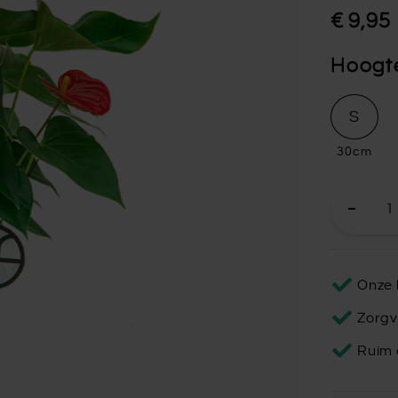
€ 9,95
Hoogt
S
30cm
Onze 
Zorgv
Ruim 