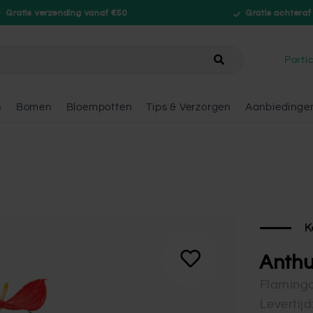
Gratis verzending vanaf €50
Gratis achteraf
hele winkel
Partic
n
Bomen
Bloempotten
Tips & Verzorgen
Aanbiedinge
K
Anthu
Flaming
Levertij