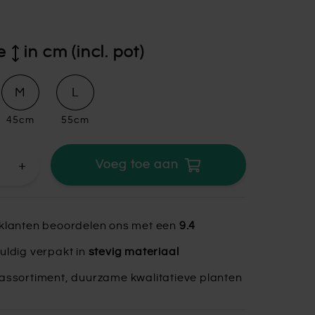
e
in cm (incl. pot)
M
L
45cm
55cm
+
Voeg toe aan
klanten beoordelen ons met een
9.4
uldig verpakt in
stevig materiaal
assortiment, duurzame kwalitatieve planten