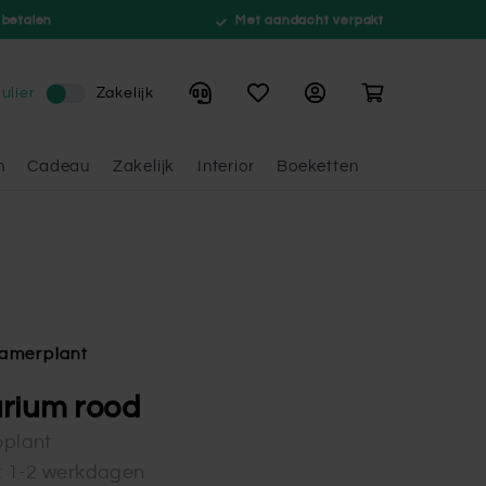
 betalen
Met aandacht verpakt
Winkelwagen
ulier
Zakelijk
n
Cadeau
Zakelijk
Interior
Boeketten
amerplant
rium rood
oplant
d: 1-2 werkdagen