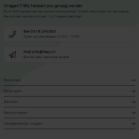
Vragen? Wij helpen jou graag verder
Ruim 500 verschillende mooie kamerplanten. Direct afkomstig van de kweker.
De planten worden binnen 1 à 2 dagen bezorgd.
Bel 0318 240300
Open op werkdagen 10:00 - 17:00
Mail info@fleur.nl
Binnen één werkdag reactie
Bestellen
Bezorgen
Betalen
Retourneren
Veelgestelde vragen