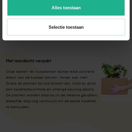
Alles toestaan
Voeding Anthurium
€ 5,95
Selectie toestaan
Met aandacht verpakt
Onze kamer- en tuinplanten komen elke ochtend
direct van de kweker binnen. Verser kan niet!
Zodra de planten bij ons binnen zijn, vindt er altijd
een kwaliteitscontrole en strenge keuring plaats.
De planten worden daarna (in de meeste gevallen)
diezelfde dag nog verstuurd om de beste kwaliteit
te behouden.