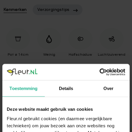
Kenmerken
Verzorgingstips
Pot ø 14cm
Weinig
Halfschaduw
Luchtzuiverend
Toestemming
Details
Over
Met bloemen
Deze website maakt gebruik van cookies
Specificaties
Fleur.nl gebruikt cookies (en daarmee vergelijkbare
technieken) om jouw bezoek aan onze websites nog
Standplaats
Halfschaduw