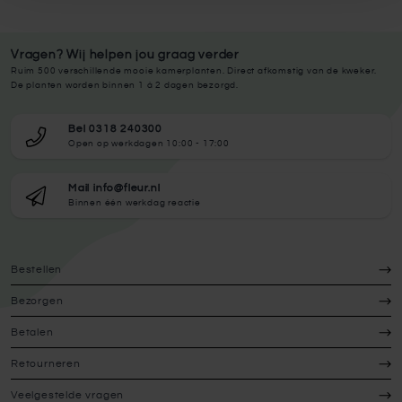
Vragen? Wij helpen jou graag verder
Ruim 500 verschillende mooie kamerplanten. Direct afkomstig van de kweker.
De planten worden binnen 1 à 2 dagen bezorgd.
Bel 0318 240300
Open op werkdagen 10:00 - 17:00
Mail info@fleur.nl
Binnen één werkdag reactie
Bestellen
Bezorgen
Betalen
Retourneren
Veelgestelde vragen