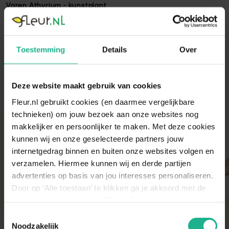
Varen Athyrium - kunstplant
Varen Athyrium - kunstplant - 90 centimeter
Lees volledige omschrijving
Toestemming
Details
Over
Deze website maakt gebruik van cookies
Fleur.nl gebruikt cookies (en daarmee vergelijkbare
technieken) om jouw bezoek aan onze websites nog
makkelijker en persoonlijker te maken. Met deze cookies
Met aandacht verpakt
kunnen wij en onze geselecteerde partners jouw
Onze kamer- en tuinplanten komen elke ochtend
internetgedrag binnen en buiten onze websites volgen en
direct van de kweker binnen. Verser kan niet!
verzamelen. Hiermee kunnen wij en derde partijen
Zodra de planten bij ons binnen zijn, vindt er altijd
advertenties op basis van jou interesses personaliseren.
een kwaliteitscontrole en strenge keuring plaats.
Door op ‘Alle toestaan’ te klikken ga je akkoord met de
De planten worden daarna (in de meeste gevallen)
diezelfde dag nog verstuurd om de beste kwaliteit
plaatsing van de cookies. Meer informatie over cookies
te behouden.
vind je in ons cookie overzicht. Zie ook
Toestemmingsselectie
de
cookieverklaring op onze website.
Noodzakelijk