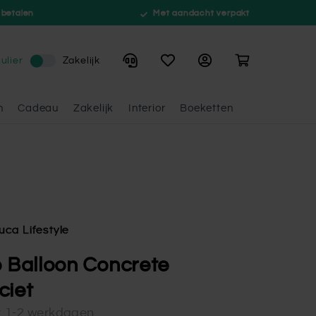
 betalen
Met aandacht verpakt
Winkelwagen
ulier
Zakelijk
n
Cadeau
Zakelijk
Interior
Boeketten
uca Lifestyle
o Balloon Concrete
ciet
d: 1-2 werkdagen