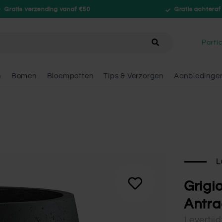
Gratis verzending vanaf €50
Gratis achteraf
hele winkel
Partic
n
Bomen
Bloempotten
Tips & Verzorgen
Aanbiedinge
L
Grigi
Antra
Levertij