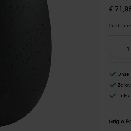
€ 71,9
Potdiame
Onze 
Zorgv
Ruim 
Grigio B