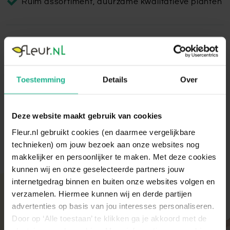
Ruim assortiment, duurzame kwalitatieve planten
Metallic Couple Copper
De Metallic Couple is een exclusieve, ronde bloempot. Met
zijn prachtige kleur en model zorgt de pot voor een stijlvolle
Toestemming
Details
Over
uitstraling in jouw woon- of werkruimte!
Lees volledige omschrijving
Deze website maakt gebruik van cookies
Fleur.nl gebruikt cookies (en daarmee vergelijkbare
technieken) om jouw bezoek aan onze websites nog
makkelijker en persoonlijker te maken. Met deze cookies
kunnen wij en onze geselecteerde partners jouw
internetgedrag binnen en buiten onze websites volgen en
Met aandacht verpakt
verzamelen. Hiermee kunnen wij en derde partijen
advertenties op basis van jou interesses personaliseren.
Onze kamer- en tuinplanten komen elke ochtend
direct van de kweker binnen. Verser kan niet!
Door op ‘Alle toestaan’ te klikken ga je akkoord met de
Zodra de planten bij ons binnen zijn, vindt er altijd