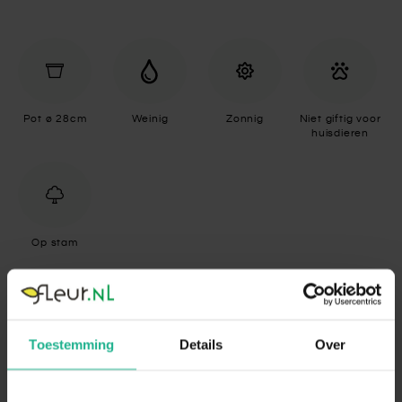
Pot ø 28cm
Weinig
Zonnig
Niet giftig voor
huisdieren
Op stam
Specificaties
Toestemming
Details
Over
Standplaats
Zonnig
De Beaucarnea eist veel licht en heeft