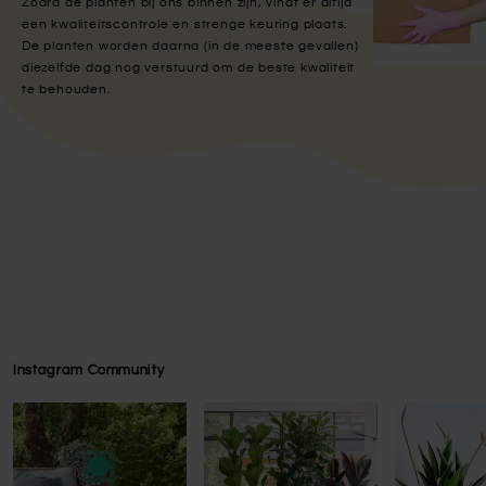
Zodra de planten bij ons binnen zijn, vindt er altijd
een kwaliteitscontrole en strenge keuring plaats.
De planten worden daarna (in de meeste gevallen)
diezelfde dag nog verstuurd om de beste kwaliteit
te behouden.
Instagram Community
Press to skip carousel
Press to skip carousel