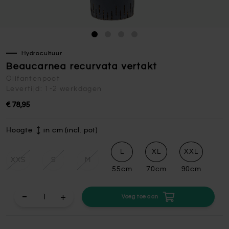
Hydrocultuur
Beaucarnea recurvata vertakt
Olifantenpoot
Levertijd: 1-2 werkdagen
€ 78,95
Hoogte
in cm (incl. pot)
L
XL
XXL
XXS
S
M
55cm
70cm
90cm
+
Voeg toe aan