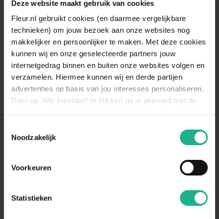
Deze website maakt gebruik van cookies
minimaal vijf uur per dag direct zonlicht
Standplaats
nodig. Een ideale plek voor de plant is dan
Fleur.nl gebruikt cookies (en daarmee vergelijkbare
omschrijving
ook direct voor het raam. Weinig licht
technieken) om jouw bezoek aan onze websites nog
houdt namelijk de vorming van nieuw blad
makkelijker en persoonlijker te maken. Met deze cookies
tegen en vergroot de kans op wortelrot.
kunnen wij en onze geselecteerde partners jouw
Bewateren
Weinig
internetgedrag binnen en buiten onze websites volgen en
verzamelen. Hiermee kunnen wij en derde partijen
Geef de plant opnieuw water wanneer de
watermeter gedurende 4 dagen op
advertenties op basis van jou interesses personaliseren.
Bewateren
‘minimaal’ heeft gestaan. Het waterpeil
Door op ‘Alle toestaan’ te klikken ga je akkoord met de
omschrijving
dient dan tot het streepje ‘optimaal’ te
plaatsing van de cookies. Meer informatie over cookies
worden aangevuld.
vind je in ons cookie overzicht. Zie ook
Toestemmingsselectie
de
cookieverklaring op onze website.
Noodzakelijk
Aanraders van
Fleur.nl
Voorkeuren
Inzethoes Rond
Statistieken
v.a.
€ 3,95